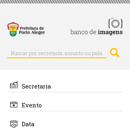
Pular
para
o
conteúdo
principal
Busc
Buscar
Buscar
por
secretaria,
assunto
ou
palavra-
Secretaria
chave
Evento
Data