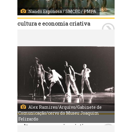
Nando Espinosa / SMCEC / PMPA
cultura e economia criativa
Porto Alegre, RS, Brasil 18/04/2024: A Cia Municipal de Dança de Porto Alegre retorna ao palco nos dias 06 de maio, no teatro Pedro Parenti (Caxias) e dia 07 de maio no teatro Renascença (Porto Alegre) com o espetáculo “Área Suspensa” da coreógrafa paulista Gal Martins. Em Caxias o espetáculo tem Entrada Franca e em Porto Alegre os ingressos antecipados podem ser adquiridos pelo Sympla ou na bilheteria do Teatro Renascença uma hora antes do espetáculo. Foto: Nando Espinosa / SMCEC / PMPA
Alex Ramires/Arquivo/Gabinete de
Comunicação/cervo do Museu Joaquim
Felizardo
cultura e economia criativa