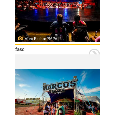
Alex Rocha/PMPA
fasc
Porto Alegre, RS 16/08/2023: Na tarde desta quarta-feira (16), crianças e adolescentes acompanhados pela Proteção Especial (PSE/FASC), CREAS, Casas Lares, abrigos, residenciais, assistiram à sessão matinal no Circo Mirage. Foto: Alex Rocha/PMPA