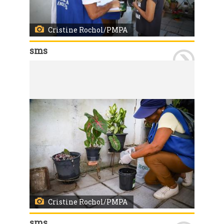
Cristine Rochol/PMPA
sms
Porto Alegre, RS, 07/01/2026 A Secretaria Municipal de Saúde iniciou nesta quarta-feira, 7, a instalação de 120 Estações de Disseminação de Larvicidas (EDL) no bairro Vila João Pessoa. As EDL são uma nova tecnologia para controle do mosquito Aedes aegypti. O projeto é desenvolvido em Porto Alegre em parceria com o Ministério da Saúde e contempla quatro bairros da Capital. Em três, as estações já estão instaladas: Passo das Pedras (317 estações), Vila São José (180) e Bom Jesus (212 unidades). As regiões foram escolhidas por critérios técnicos e pelo histórico de casos de dengue nos anos mais recentes.
Os agentes estiveram na Vila João Pessoa devidamente identificados para, além de instalar EDLs, orientar a comunidade sobre o funcionamento do sistema. Foto: Cristine Rochol/PMPA
Cristine Rochol/PMPA
sms