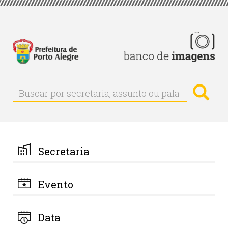
Pular
para
o
conteúdo
principal
Busc
Buscar
Buscar
por
secretaria,
assunto
ou
palavra-
Secretaria
chave
Evento
Data