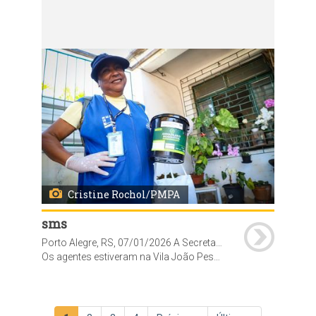
Os agentes estiveram na Vila João Pessoa devidamente identificados para, além de instalar EDLs, orientar a comunidade sobre o funcionamento do sistema. Foto: Cristine Rochol/PMPA
Cristine Rochol/PMPA
sms
Porto Alegre, RS, 07/01/2026 A Secretaria Municipal de Saúde iniciou nesta quarta-feira, 7, a instalação de 120 Estações de Disseminação de Larvicidas (EDL) no bairro Vila João Pessoa. As EDL são uma nova tecnologia para controle do mosquito Aedes aegypti. O projeto é desenvolvido em Porto Alegre em parceria com o Ministério da Saúde e contempla quatro bairros da Capital. Em três, as estações já estão instaladas: Passo das Pedras (317 estações), Vila São José (180) e Bom Jesus (212 unidades). As regiões foram escolhidas por critérios técnicos e pelo histórico de casos de dengue nos anos mais recentes.
Os agentes estiveram na Vila João Pessoa devidamente identificados para, além de instalar EDLs, orientar a comunidade sobre o funcionamento do sistema. Foto: Cristine Rochol/PMPA
Paginação