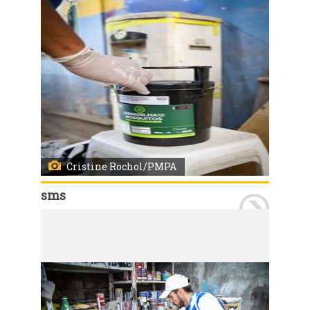
Cristine Rochol/PMPA
sms
Porto Alegre, RS, 07/01/2026 A Secretaria Municipal de Saúde iniciou nesta quarta-feira, 7, a instalação de 120 Estações de Disseminação de Larvicidas (EDL) no bairro Vila João Pessoa. As EDL são uma nova tecnologia para controle do mosquito Aedes aegypti. O projeto é desenvolvido em Porto Alegre em parceria com o Ministério da Saúde e contempla quatro bairros da Capital. Em três, as estações já estão instaladas: Passo das Pedras (317 estações), Vila São José (180) e Bom Jesus (212 unidades). As regiões foram escolhidas por critérios técnicos e pelo histórico de casos de dengue nos anos mais recentes.
Os agentes estiveram na Vila João Pessoa devidamente identificados para, além de instalar EDLs, orientar a comunidade sobre o funcionamento do sistema. Foto: Cristine Rochol/PMPA