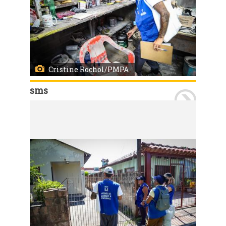
Cristine Rochol/PMPA
sms
Porto Alegre, RS, 07/01/2026 A Secretaria Municipal de Saúde iniciou nesta quarta-feira, 7, a instalação de 120 Estações de Disseminação de Larvicidas (EDL) no bairro Vila João Pessoa. As EDL são uma nova tecnologia para controle do mosquito Aedes aegypti. O projeto é desenvolvido em Porto Alegre em parceria com o Ministério da Saúde e contempla quatro bairros da Capital. Em três, as estações já estão instaladas: Passo das Pedras (317 estações), Vila São José (180) e Bom Jesus (212 unidades). As regiões foram escolhidas por critérios técnicos e pelo histórico de casos de dengue nos anos mais recentes.
Os agentes estiveram na Vila João Pessoa devidamente identificados para, além de instalar EDLs, orientar a comunidade sobre o funcionamento do sistema. Foto: Cristine Rochol/PMPA