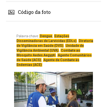
Código da foto
Palavra-chave:
Dengue
,
Estações
Disseminadoras de Larvicidas (EDLs)
,
Diretoria
de Vigilância em Saúde (DVS)
,
Unidade de
Vigilância Ambiental (UVA)
,
Combate ao
Mosquito Aedes Aegypti
,
Agente Comunitários
de Saúde (ACS)
,
Agente de Combate às
Endemias (ACE)