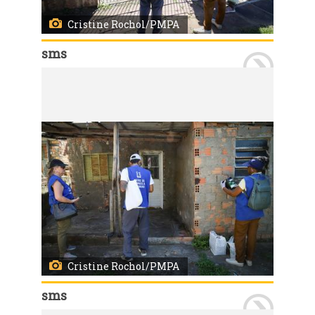
Cristine Rochol/PMPA
sms
Porto Alegre, RS, 07/01/2026 A Secretaria Municipal de Saúde iniciou nesta quarta-feira, 7, a instalação de 120 Estações de Disseminação de Larvicidas (EDL) no bairro Vila João Pessoa. As EDL são uma nova tecnologia para controle do mosquito Aedes aegypti. O projeto é desenvolvido em Porto Alegre em parceria com o Ministério da Saúde e contempla quatro bairros da Capital. Em três, as estações já estão instaladas: Passo das Pedras (317 estações), Vila São José (180) e Bom Jesus (212 unidades). As regiões foram escolhidas por critérios técnicos e pelo histórico de casos de dengue nos anos mais recentes.
Os agentes estiveram na Vila João Pessoa devidamente identificados para, além de instalar EDLs, orientar a comunidade sobre o funcionamento do sistema. Foto: Cristine Rochol/PMPA
Cristine Rochol/PMPA
sms
Porto Alegre, RS, 07/01/2026 A Secretaria Municipal de Saúde iniciou nesta quarta-feira, 7, a instalação de 120 Estações de Disseminação de Larvicidas (EDL) no bairro Vila João Pessoa. As EDL são uma nova tecnologia para controle do mosquito Aedes aegypti. O projeto é desenvolvido em Porto Alegre em parceria com o Ministério da Saúde e contempla quatro bairros da Capital. Em três, as estações já estão instaladas: Passo das Pedras (317 estações), Vila São José (180) e Bom Jesus (212 unidades). As regiões foram escolhidas por critérios técnicos e pelo histórico de casos de dengue nos anos mais recentes.