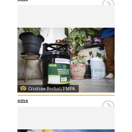
Porto Alegre, RS, 07/01/2026 A Secretaria Municipal de Saúde iniciou nesta quarta-feira, 7, a instalação de 120 Estações de Disseminação de Larvicidas (EDL) no bairro Vila João Pessoa. As EDL são uma nova tecnologia para controle do mosquito Aedes aegypti. O projeto é desenvolvido em Porto Alegre em parceria com o Ministério da Saúde e contempla quatro bairros da Capital. Em três, as estações já estão instaladas: Passo das Pedras (317 estações), Vila São José (180) e Bom Jesus (212 unidades). As regiões foram escolhidas por critérios técnicos e pelo histórico de casos de dengue nos anos mais recentes.
Os agentes estiveram na Vila João Pessoa devidamente identificados para, além de instalar EDLs, orientar a comunidade sobre o funcionamento do sistema. Foto: Cristine Rochol/PMPA
Cristine Rochol/PMPA
sms
Porto Alegre, RS, 07/01/2026 A Secretaria Municipal de Saúde iniciou nesta quarta-feira, 7, a instalação de 120 Estações de Disseminação de Larvicidas (EDL) no bairro Vila João Pessoa. As EDL são uma nova tecnologia para controle do mosquito Aedes aegypti. O projeto é desenvolvido em Porto Alegre em parceria com o Ministério da Saúde e contempla quatro bairros da Capital. Em três, as estações já estão instaladas: Passo das Pedras (317 estações), Vila São José (180) e Bom Jesus (212 unidades). As regiões foram escolhidas por critérios técnicos e pelo histórico de casos de dengue nos anos mais recentes.
Os agentes estiveram na Vila João Pessoa devidamente identificados para, além de instalar EDLs, orientar a comunidade sobre o funcionamento do sistema. Foto: Cristine Rochol/PMPA