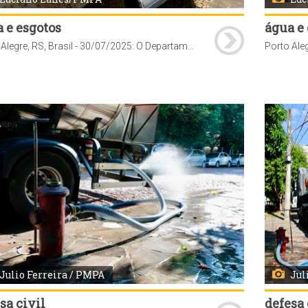
 e esgotos
água e
Porto Alegre, RS, Brasil - 30/07/2025: O Departamento Municipal de Água e Esgotos (Dmae) implantou mais de 80 km de redes de abastecimento de água entre janeiro e julho de 2025. Foto: Luciano Lanes/PMPA
Julio Ferreira / PMPA
Jul
sa civil
defesa 