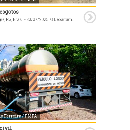
 esgotos
Porto Alegre, RS, Brasil - 30/07/2025: O Departamento Municipal de Água e Esgotos (Dmae) implantou mais de 80 km de redes de abastecimento de água entre janeiro e julho de 2025. Foto: Luciano Lanes/PMPA
io Ferreira / PMPA
civil