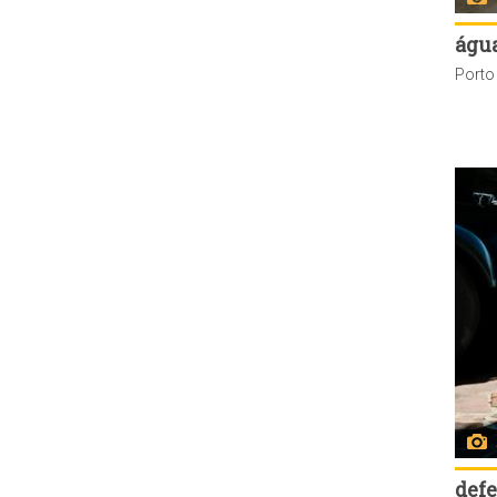
água
defe