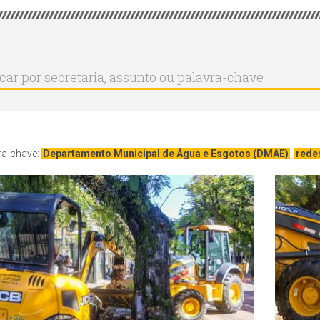
r
ar
aria,
to
a-
ra-chave:
Departamento Municipal de Água e Esgotos (DMAE)
,
rede