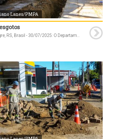
iano Lanes/PMPA
 esgotos
Porto Alegre, RS, Brasil - 30/07/2025: O Departamento Municipal de Água e Esgotos (Dmae) implantou mais de 80 km de redes de abastecimento de água entre janeiro e julho de 2025. Foto: Luciano Lanes/PMPA
iano Lanes/PMPA