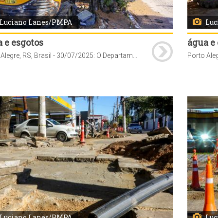
Luciano Lanes/PMPA
Luc
 e esgotos
água e
Porto Alegre, RS, Brasil - 30/07/2025: O Departamento Municipal de Água e Esgotos (Dmae) implantou mais de 80 km de redes de abastecimento de água entre janeiro e julho de 2025. Foto: Luciano Lanes/PMPA
Luciano Lanes/PMPA
Luc