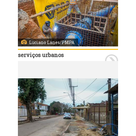
Luciano Lanes/PMPA
serviços urbanos
Porto Alegre, RS, Brasil 31/10/2024: Departamento Municipal de Água e Esgotos (Dmae) inicia nesta segunda-feira, 4, nova etapa da interligação dos sistemas de abastecimento de água Menino Deus e Moinhos de Vento. Foto: Luciano Lanes/PMPA