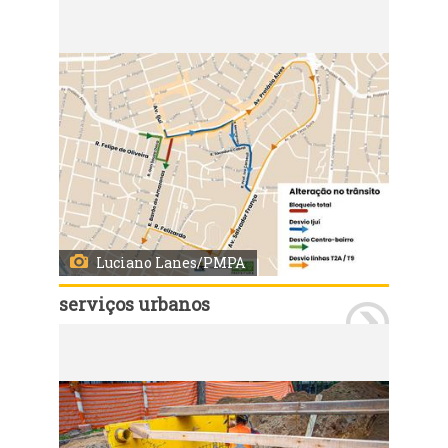
Porto Alegre, RS, Brasil 31/10/2024: Departamento Municipal de Água e Esgotos (Dmae) inicia nesta segunda-feira, 4, nova etapa da interligação dos sistemas de abastecimento de água Menino Deus e Moinhos de Vento. Foto: Luciano Lanes/PMPA
Luciano Lanes/PMPA
serviços urbanos
Porto Alegre, RS, Brasil 31/10/2024: Departamento Municipal de Água e Esgotos (Dmae) inicia nesta segunda-feira, 4, nova etapa da interligação dos sistemas de abastecimento de água Menino Deus e Moinhos de Vento. Foto: Luciano Lanes/PMPA