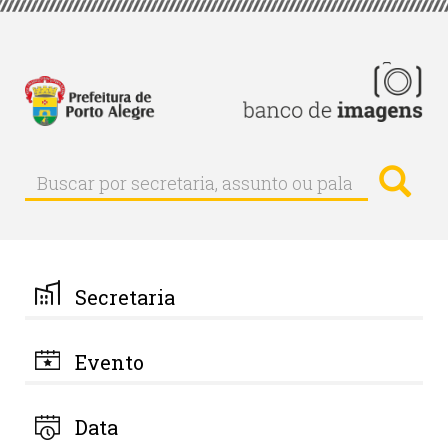
Pular
para
o
conteúdo
principal
Busc
Buscar
Buscar
por
secretaria,
assunto
ou
palavra-
Secretaria
chave
Evento
Data