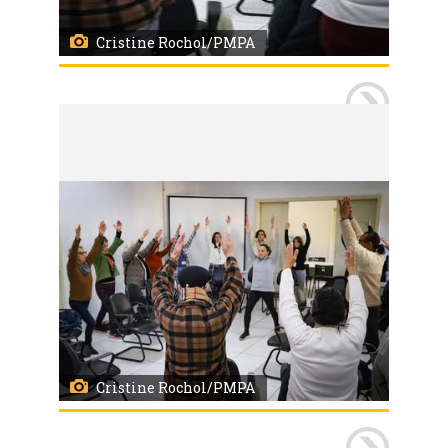
Cristine Rochol/PMPA
Porto Alegre, RS, 21/05/2026
Centro de Saúde Modelo de Porto Alegre é um dos serviços a oferecer diferentes modalidades das Práticas Integrativas e Complementares em Saúde (PICS) entre as opções de tratamento complementar. Na foto um encontro com a prática da meditação e ioga conduzido pela enfermeira Rosângela Rabassa para um grupo de diferentes faixas etárias. Foto: Cristine Rochol/PMPA
Cristine Rochol/PMPA