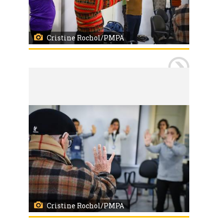
Cristine Rochol/PMPA
Porto Alegre, RS, 21/05/2026
Centro de Saúde Modelo de Porto Alegre é um dos serviços a oferecer diferentes modalidades das Práticas Integrativas e Complementares em Saúde (PICS) entre as opções de tratamento complementar. Na foto um encontro com a prática da meditação e ioga conduzido pela enfermeira Rosângela Rabassa para um grupo de diferentes faixas etárias. Foto: Cristine Rochol/PMPA
Cristine Rochol/PMPA