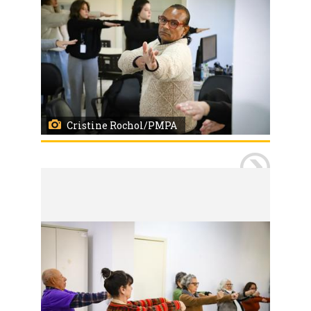
Cristine Rochol/PMPA
Porto Alegre, RS, 21/05/2026
Centro de Saúde Modelo de Porto Alegre é um dos serviços a oferecer diferentes modalidades das Práticas Integrativas e Complementares em Saúde (PICS) entre as opções de tratamento complementar. Na foto um encontro com a prática da meditação e ioga conduzido pela enfermeira Rosângela Rabassa para um grupo de diferentes faixas etárias. Foto: Cristine Rochol/PMPA