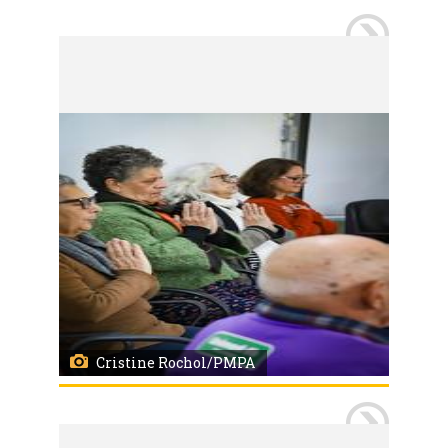
Porto Alegre, RS, 21/05/2026
Centro de Saúde Modelo de Porto Alegre é um dos serviços a oferecer diferentes modalidades das Práticas Integrativas e Complementares em Saúde (PICS) entre as opções de tratamento complementar. Na foto um encontro com a prática da meditação e ioga conduzido pela enfermeira Rosângela Rabassa para um grupo de diferentes faixas etárias. Foto: Cristine Rochol/PMPA
Cristine Rochol/PMPA
Porto Alegre, RS, 21/05/2026