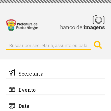
Pular
para
o
conteúdo
principal
Busc
Buscar
Buscar
por
secretaria,
assunto
ou
palavra-
Secretaria
chave
Evento
Data