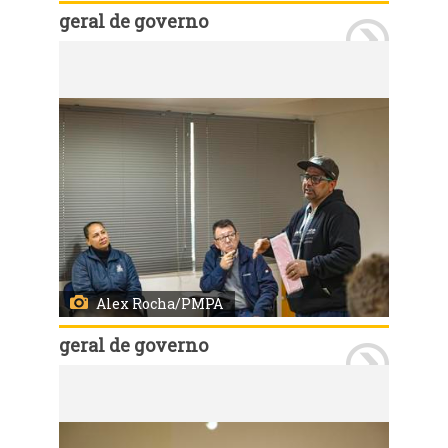
geral de governo
Porto Alegre, RS, Brasil 17/7/2025: Secretários municipais reuniram-se, na manhã desta quinta-feira (17), no auditório do 18º andar do Centro Administrativo Municipal Guilherme Socias Villela (CAM), com moradores do Loteamento Santa Terezinha. Foto: Alex Rocha/PMPA
Alex Rocha/PMPA
geral de governo
Porto Alegre, RS, Brasil 17/7/2025: Secretários municipais reuniram-se, na manhã desta quinta-feira (17), no auditório do 18º andar do Centro Administrativo Municipal Guilherme Socias Villela (CAM), com moradores do Loteamento Santa Terezinha. Foto: Alex Rocha/PMPA