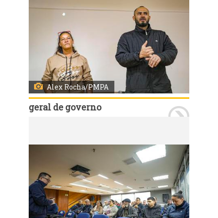
Alex Rocha/PMPA
geral de governo
Porto Alegre, RS, Brasil 17/7/2025: Secretários municipais reuniram-se, na manhã desta quinta-feira (17), no auditório do 18º andar do Centro Administrativo Municipal Guilherme Socias Villela (CAM), com moradores do Loteamento Santa Terezinha. Foto: Alex Rocha/PMPA