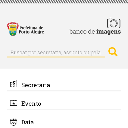
Pular
para
o
conteúdo
principal
Busc
Buscar
Buscar
por
secretaria,
assunto
ou
palavra-
Secretaria
chave
Evento
Data