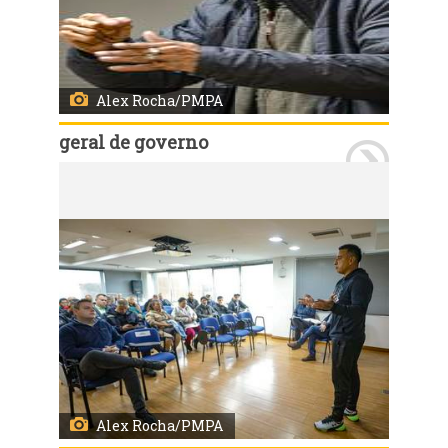
Alex Rocha/PMPA
geral de governo
Porto Alegre, RS, Brasil 17/7/2025: Secretários municipais reuniram-se, na manhã desta quinta-feira (17), no auditório do 18º andar do Centro Administrativo Municipal Guilherme Socias Villela (CAM), com moradores do Loteamento Santa Terezinha. Foto: Alex Rocha/PMPA
Alex Rocha/PMPA