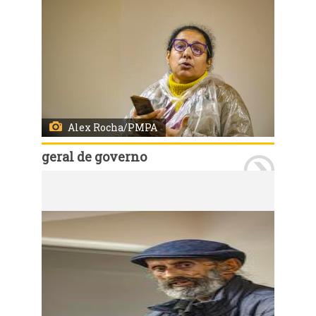
Alex Rocha/PMPA
geral de governo
Porto Alegre, RS, Brasil 17/7/2025: Secretários municipais reuniram-se, na manhã desta quinta-feira (17), no auditório do 18º andar do Centro Administrativo Municipal Guilherme Socias Villela (CAM), com moradores do Loteamento Santa Terezinha. Foto: Alex Rocha/PMPA