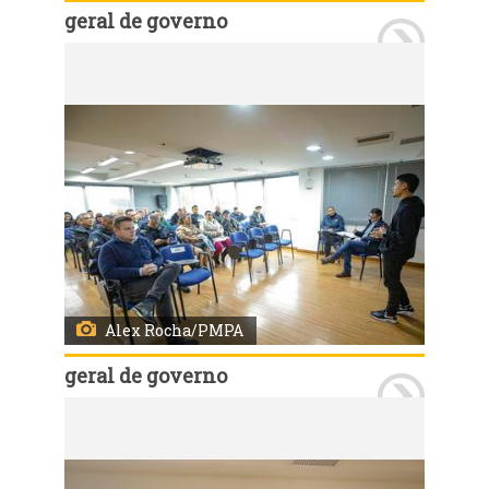
geral de governo
Porto Alegre, RS, Brasil 17/7/2025: Secretários municipais reuniram-se, na manhã desta quinta-feira (17), no auditório do 18º andar do Centro Administrativo Municipal Guilherme Socias Villela (CAM), com moradores do Loteamento Santa Terezinha. Foto: Alex Rocha/PMPA
Alex Rocha/PMPA
geral de governo
Porto Alegre, RS, Brasil 17/7/2025: Secretários municipais reuniram-se, na manhã desta quinta-feira (17), no auditório do 18º andar do Centro Administrativo Municipal Guilherme Socias Villela (CAM), com moradores do Loteamento Santa Terezinha. Foto: Alex Rocha/PMPA