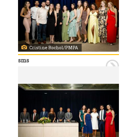
Cristine Rochol/PMPA
sms
Porto Alegre, RS 23/02/2024 O Hospital de Pronto Socorro de Porto Alegre (HPS) e a Diretoria de Atenção Primária à Saúde da SMS, formou 37 profissionais nas áreas de medicina de emergência, cirurgia do trauma, cirurgia-geral, enfermagem, nutrição e fisioterapia e medicina de família e comunidade. O evento ocorreu na noite de sexta-feira, 23, no teatro da Associação Médica do Rio Grande do Sul (Amrigs) Foto: Cristine Rochol/PMPA