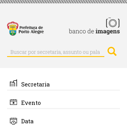
Pular
para
o
conteúdo
principal
Busc
Buscar
Buscar
por
secretaria,
assunto
ou
palavra-
Secretaria
chave
Evento
Data