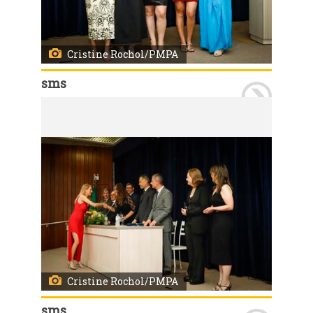
Cristine Rochol/PMPA
sms
Porto Alegre, RS 23/02/2024 O Hospital de Pronto Socorro de Porto Alegre (HPS) e a Diretoria de Atenção Primária à Saúde da SMS, formou 37 profissionais nas áreas de medicina de emergência, cirurgia do trauma, cirurgia-geral, enfermagem, nutrição e fisioterapia e medicina de família e comunidade. O evento ocorreu na noite de sexta-feira, 23, no teatro da Associação Médica do Rio Grande do Sul (Amrigs) Foto: Cristine Rochol/PMPA
Cristine Rochol/PMPA
sms