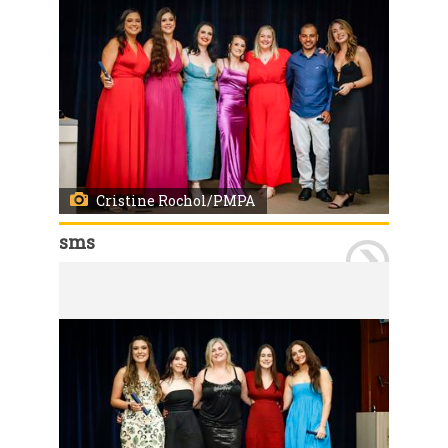
Cristine Rochol/PMPA
sms
Porto Alegre, RS 23/02/2024 O Hospital de Pronto Socorro de Porto Alegre (HPS) e a Diretoria de Atenção Primária à Saúde da SMS, formou 37 profissionais nas áreas de medicina de emergência, cirurgia do trauma, cirurgia-geral, enfermagem, nutrição e fisioterapia e medicina de família e comunidade. O evento ocorreu na noite de sexta-feira, 23, no teatro da Associação Médica do Rio Grande do Sul (Amrigs) Foto: Cristine Rochol/PMPA