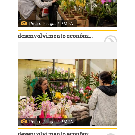
Pedro Piegas / PMPA
desenvolvimento econômico e turismo
Porto Alegre, RS, 29/09/2022: A Exposição de Orquídeas, em homenagem aos 250 anos de Porto Alegre, marca a retomada do espaço no primeiro andar do prédio histórico. A exposição é organizada pelo Círculo Gaúcho de Orquidófilos, que montou um jardim com plantas, workshops, comercialização e palestras. O público também recebe no local instruções sobre o manejo mais adequado para cada tipo de orquídea .Fotos: Pedro Piegas/PMPA
Pedro Piegas / PMPA
desenvolvimento econômico e turismo