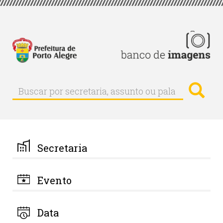
Pular
para
o
conteúdo
principal
Busc
Buscar
Buscar
por
secretaria,
assunto
ou
palavra-
Secretaria
chave
Evento
Data