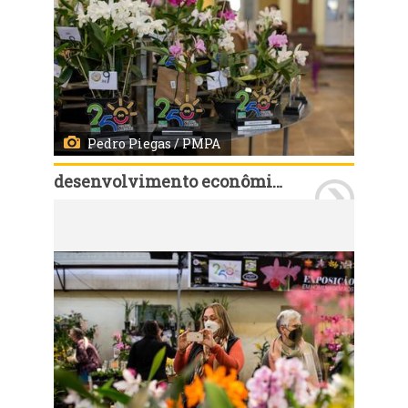
Pedro Piegas / PMPA
desenvolvimento econômico e turismo
Porto Alegre, RS, 29/09/2022: A Exposição de Orquídeas, em homenagem aos 250 anos de Porto Alegre, marca a retomada do espaço no primeiro andar do prédio histórico. A exposição é organizada pelo Círculo Gaúcho de Orquidófilos, que montou um jardim com plantas, workshops, comercialização e palestras. O público também recebe no local instruções sobre o manejo mais adequado para cada tipo de orquídea .Fotos: Pedro Piegas/PMPA