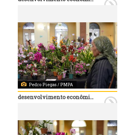
Porto Alegre, RS, 29/09/2022: A Exposição de Orquídeas, em homenagem aos 250 anos de Porto Alegre, marca a retomada do espaço no primeiro andar do prédio histórico. A exposição é organizada pelo Círculo Gaúcho de Orquidófilos, que montou um jardim com plantas, workshops, comercialização e palestras. O público também recebe no local instruções sobre o manejo mais adequado para cada tipo de orquídea .Fotos: Pedro Piegas/PMPA
Pedro Piegas / PMPA
desenvolvimento econômico e turismo
Porto Alegre, RS, 29/09/2022: A Exposição de Orquídeas, em homenagem aos 250 anos de Porto Alegre, marca a retomada do espaço no primeiro andar do prédio histórico. A exposição é organizada pelo Círculo Gaúcho de Orquidófilos, que montou um jardim com plantas, workshops, comercialização e palestras. O público também recebe no local instruções sobre o manejo mais adequado para cada tipo de orquídea .Fotos: Pedro Piegas/PMPA