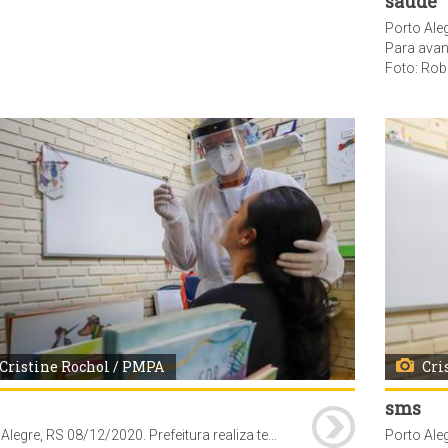
saúde
Para avançar até 29 anos seriam necessárias mais 14.125 do
Foto: Rob
Cristine Rochol / PMPA
Cri
sms
Porto Alegre, RS 08/12/2020. Prefeitura realiza testes do tipo RT-Lamp, que permitem identificar a presença de Covid-19 com resultados em até 12 horas. A realização dos teste foi orientada pela Central Escola, ação conjunta da SMS e da SMED. Local: EMEI Vila Floresta, Rua Monte Alegre 55.