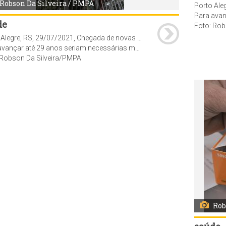
Robson Da Silveira / PMPA
Para avançar até 29 anos seriam necessárias mais 14.125 do
de
Foto: Rob
Porto Alegre, RS, 29/07/2021, Chegada de novas doses possibilita vacinação de pessoas com 30 anos ou mais a partir de sexta-feira, A Secretaria Municipal de Saúde de Porto Alegre deve receber nova remessa de 16.730 doses de vacinas contra a Covid-19 nesta quinta-feira, 29. As doses serão separadas e repassadas aos pontos de vacinação à tarde. Com a chegada dos imunizantes, a Capital deve avançar a vacinação para pessoas com 30 anos ou mais. A aplicação para este público deve começar na sexta-feira, 30, e se estender durante o final de semana.
essárias mais 14.125 doses de imunizantes. Para chegar a essa faixa etária, a prefeitura aguarda a chegada de novas entregas de vacinas. Porto Alegre é a primeira capital do país a atingir a marca de um em cada três habitantes com imunização completa.
 Robson Da Silveira/PMPA
Rob