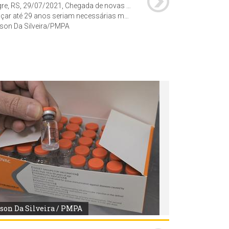
Porto Alegre, RS, 29/07/2021, Chegada de novas doses possibilita vacinação de pessoas com 30 anos ou mais a partir de sexta-feira, A Secretaria Municipal de Saúde de Porto Alegre deve receber nova remessa de 16.730 doses de vacinas contra a Covid-19 nesta quinta-feira, 29. As doses serão separadas e repassadas aos pontos de vacinação à tarde. Com a chegada dos imunizantes, a Capital deve avançar a vacinação para pessoas com 30 anos ou mais. A aplicação para este público deve começar na sexta-feira, 30, e se estender durante o final de semana.
ses de imunizantes. Para chegar a essa faixa etária, a prefeitura aguarda a chegada de novas entregas de vacinas. Porto Alegre é a primeira capital do país a atingir a marca de um em cada três habitantes com imunização completa.
son Da Silveira/PMPA
son Da Silveira / PMPA