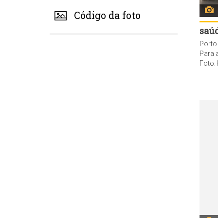
Código da foto
saú
Para avançar até 29 anos seriam nec
Foto: