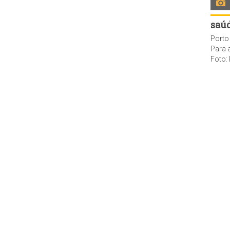
saú
Para avançar até 29 anos seriam nec
Foto: