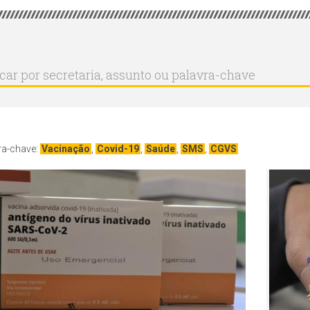
r
ar
aria,
to
a-
ra-chave:
Vacinação
,
Covid-19
,
Saúde
,
SMS
,
CGVS