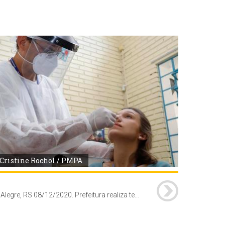
Cristine Rochol / PMPA
Porto Alegre, RS 08/12/2020. Prefeitura realiza testes do tipo RT-Lamp, que permitem identificar a presença de Covid-19 com resultados em até 12 horas. A realização dos teste foi orientada pela Central Escola, ação conjunta da SMS e da SMED. Local: EMEI Vila Floresta, Rua Monte Alegre 55.