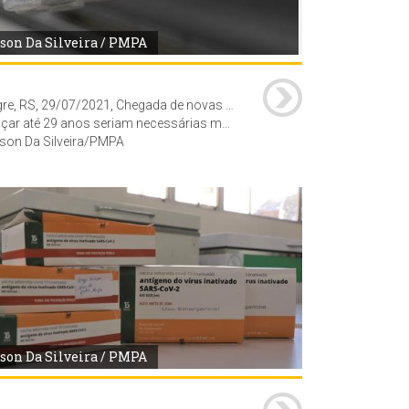
son Da Silveira / PMPA
Porto Alegre, RS, 29/07/2021, Chegada de novas doses possibilita vacinação de pessoas com 30 anos ou mais a partir de sexta-feira, A Secretaria Municipal de Saúde de Porto Alegre deve receber nova remessa de 16.730 doses de vacinas contra a Covid-19 nesta quinta-feira, 29. As doses serão separadas e repassadas aos pontos de vacinação à tarde. Com a chegada dos imunizantes, a Capital deve avançar a vacinação para pessoas com 30 anos ou mais. A aplicação para este público deve começar na sexta-feira, 30, e se estender durante o final de semana.
ses de imunizantes. Para chegar a essa faixa etária, a prefeitura aguarda a chegada de novas entregas de vacinas. Porto Alegre é a primeira capital do país a atingir a marca de um em cada três habitantes com imunização completa.
son Da Silveira/PMPA
son Da Silveira / PMPA