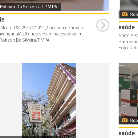
Robson Da Silveira / PMPA
Rob
de
saúde
Porto Alegre, RS, 29/07/2021, Chegada de novas doses possibilita vacinação de pessoas com 30 anos ou mais a partir de sexta-feira, A Secretaria Municipal de Saúde de Porto Alegre deve receber nova remessa de 16.730 doses de vacinas contra a Covid-19 nesta quinta-feira, 29. As doses serão separadas e repassadas aos pontos de vacinação à tarde. Com a chegada dos imunizantes, a Capital deve avançar a vacinação para pessoas com 30 anos ou mais. A aplicação para este público deve começar na sexta-feira, 30, e se estender durante o final de semana.
essárias mais 14.125 doses de imunizantes. Para chegar a essa faixa etária, a prefeitura aguarda a chegada de novas entregas de vacinas. Porto Alegre é a primeira capital do país a atingir a marca de um em cada três habitantes com imunização completa.
 Robson Da Silveira/PMPA
Para avançar até 29 anos seriam necessárias mais 14.125 do
Foto: Rob
Rob
saúde