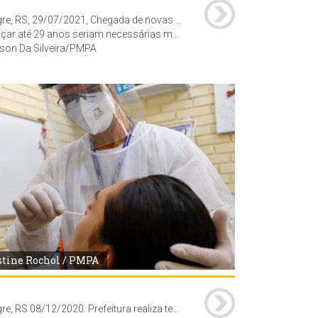
Porto Alegre, RS, 29/07/2021, Chegada de novas doses possibilita vacinação de pessoas com 30 anos ou mais a partir de sexta-feira, A Secretaria Municipal de Saúde de Porto Alegre deve receber nova remessa de 16.730 doses de vacinas contra a Covid-19 nesta quinta-feira, 29. As doses serão separadas e repassadas aos pontos de vacinação à tarde. Com a chegada dos imunizantes, a Capital deve avançar a vacinação para pessoas com 30 anos ou mais. A aplicação para este público deve começar na sexta-feira, 30, e se estender durante o final de semana.
ses de imunizantes. Para chegar a essa faixa etária, a prefeitura aguarda a chegada de novas entregas de vacinas. Porto Alegre é a primeira capital do país a atingir a marca de um em cada três habitantes com imunização completa.
son Da Silveira/PMPA
stine Rochol / PMPA
Porto Alegre, RS 08/12/2020. Prefeitura realiza testes do tipo RT-Lamp, que permitem identificar a presença de Covid-19 com resultados em até 12 horas. A realização dos teste foi orientada pela Central Escola, ação conjunta da SMS e da SMED. Local: EMEI Vila Floresta, Rua Monte Alegre 55.