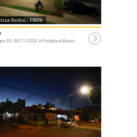
stine Rochol / PMPA
b
Porto Alegre, RS, 05/11/2020. A Prefeitura Municipal de Porto Alegre, através da Secretaria Municipal de Serviços Urbanos (SMSUrb), conclui a substituição das lâmpadas de vapor de sódio pelas de tecnologia LED na Vila Planetário, bairro Santana.