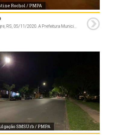
stine Rochol / PMPA
b
Porto Alegre, RS, 05/11/2020. A Prefeitura Municipal de Porto Alegre, através da Secretaria Municipal de Serviços Urbanos (SMSUrb), conclui a substituição das lâmpadas de vapor de sódio pelas de tecnologia LED na Vila Planetário, bairro Santana.
ulgação SMSUrb / PMPA