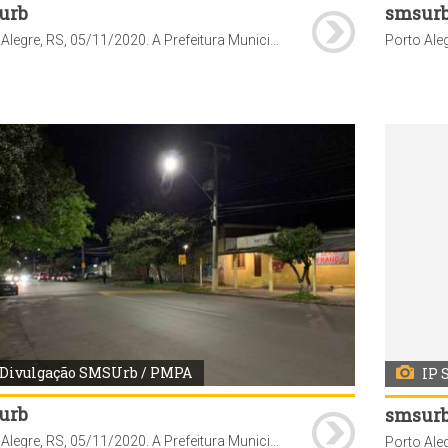
urb
smsur
Porto Alegre, RS, 05/11/2020. A Prefeitura Municipal de Porto Alegre, através da Secretaria Municipal de Serviços Urbanos (SMSUrb), conclui a substituição das lâmpadas de vapor de sódio pelas de tecnologia LED na Vila Planetário, bairro Santana.
Divulgação SMSUrb / PMPA
IP 
urb
smsur
Porto Alegre, RS, 05/11/2020. A Prefeitura Municipal de Porto Alegre, através da Secretaria Municipal de Serviços Urbanos (SMSUrb), conclui a substituição das lâmpadas de vapor de sódio pelas de tecnologia LED na Av. Macedônia, bairro Restinga.