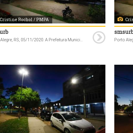
Cristine Rochol / PMPA
Cri
urb
smsur
Porto Alegre, RS, 05/11/2020. A Prefeitura Municipal de Porto Alegre, através da Secretaria Municipal de Serviços Urbanos (SMSUrb), conclui a substituição das lâmpadas de vapor de sódio pelas de tecnologia LED na Vila Planetário, bairro Santana.