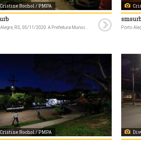
Cristine Rochol / PMPA
Cri
urb
smsur
Porto Alegre, RS, 05/11/2020. A Prefeitura Municipal de Porto Alegre, através da Secretaria Municipal de Serviços Urbanos (SMSUrb), conclui a substituição das lâmpadas de vapor de sódio pelas de tecnologia LED na Vila Planetário, bairro Santana.
Cristine Rochol / PMPA
Div