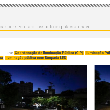
r
ar
aria,
to
a-
ra-chave:
Coordenação de Iluminação Pública (CIP)
,
Iluminação Púb
ca
,
Iluminação pública com lâmpada LED