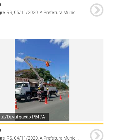
b
Porto Alegre, RS, 05/11/2020. A Prefeitura Municipal de Porto Alegre, através da Secretaria Municipal de Serviços Urbanos (SMSUrb), conclui a substituição das lâmpadas de vapor de sódio pelas de tecnologia LED na Av. Macedônia, bairro Restinga.
Sul/Divulgação PMPA
b
Porto Alegre, RS, 04/11/2020. A Prefeitura Municipal de Porto Alegre, através da Secretaria Municipal de Serviços Urbanos (SMSUrb), inicia a substituição das lâmpadas de vapor de sódio pelas de tecnologia LED no bairro Restinga. Local: Avenida Macedônia.