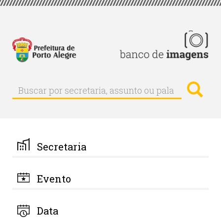
Pular
para
o
conteúdo
principal
Busc
Buscar
Buscar
por
secretaria,
assunto
ou
palavra-
Secretaria
chave
Evento
Data