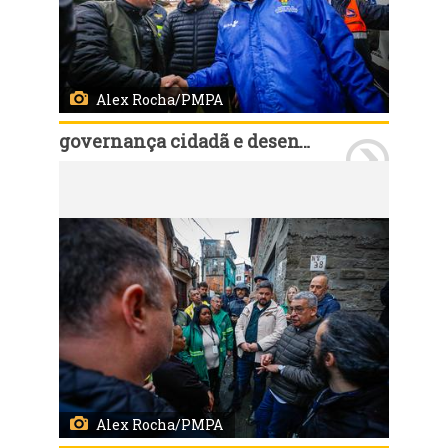
Alex Rocha/PMPA
governança cidadã e desenvolvimento rural
Porto Alegre, RS, Brasil, 11/7/2026: O prefeito Sebastião Melo, secretários municipais e demais agentes técnicos percorreram a Região Glória neste sábado, 11, junto com lideranças comunitárias, conselheiros e delegados do Orçamento Participativo (OP). Durante roteiro pelo território, o grupo verificou questões solicitadas pelos moradores da região. Foto: Alex Rocha/PMPA
Alex Rocha/PMPA