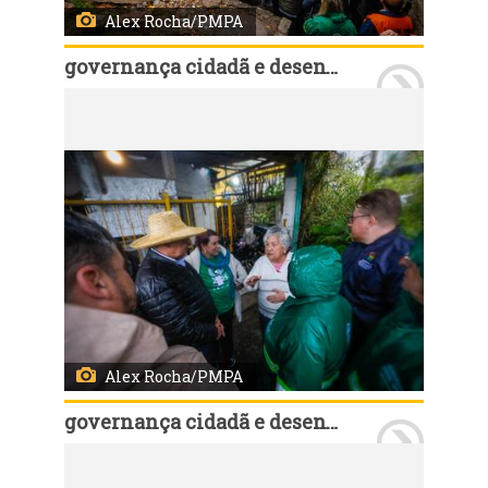
Alex Rocha/PMPA
governança cidadã e desenvolvimento rural
Porto Alegre, RS, Brasil, 11/7/2026: O prefeito Sebastião Melo, secretários municipais e demais agentes técnicos percorreram a Região Glória neste sábado, 11, junto com lideranças comunitárias, conselheiros e delegados do Orçamento Participativo (OP). Durante roteiro pelo território, o grupo verificou questões solicitadas pelos moradores da região. Foto: Alex Rocha/PMPA
Alex Rocha/PMPA
governança cidadã e desenvolvimento rural
Porto Alegre, RS, Brasil, 11/7/2026: O prefeito Sebastião Melo, secretários municipais e demais agentes técnicos percorreram a Região Glória neste sábado, 11, junto com lideranças comunitárias, conselheiros e delegados do Orçamento Participativo (OP). Durante roteiro pelo território, o grupo verificou questões solicitadas pelos moradores da região. Foto: Alex Rocha/PMPA