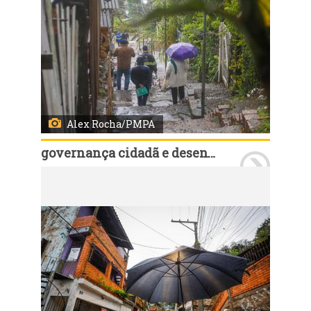
Alex Rocha/PMPA
governança cidadã e desenvolvimento rural
Porto Alegre, RS, Brasil, 11/7/2026: O prefeito Sebastião Melo, secretários municipais e demais agentes técnicos percorreram a Região Glória neste sábado, 11, junto com lideranças comunitárias, conselheiros e delegados do Orçamento Participativo (OP). Durante roteiro pelo território, o grupo verificou questões solicitadas pelos moradores da região. Foto: Alex Rocha/PMPA