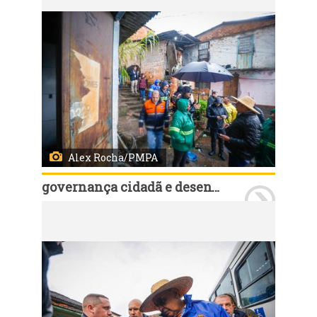
Alex Rocha/PMPA
governança cidadã e desenvolvimento rural
Porto Alegre, RS, Brasil, 11/7/2026: O prefeito Sebastião Melo, secretários municipais e demais agentes técnicos percorreram a Região Glória neste sábado, 11, junto com lideranças comunitárias, conselheiros e delegados do Orçamento Participativo (OP). Durante roteiro pelo território, o grupo verificou questões solicitadas pelos moradores da região. Foto: Alex Rocha/PMPA