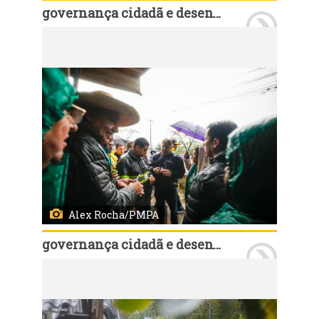
governança cidadã e desenvolvimento rural
Porto Alegre, RS, Brasil, 11/7/2026: O prefeito Sebastião Melo, secretários municipais e demais agentes técnicos percorreram a Região Glória neste sábado, 11, junto com lideranças comunitárias, conselheiros e delegados do Orçamento Participativo (OP). Durante roteiro pelo território, o grupo verificou questões solicitadas pelos moradores da região. Foto: Alex Rocha/PMPA
Alex Rocha/PMPA
governança cidadã e desenvolvimento rural
Porto Alegre, RS, Brasil, 11/7/2026: O prefeito Sebastião Melo, secretários municipais e demais agentes técnicos percorreram a Região Glória neste sábado, 11, junto com lideranças comunitárias, conselheiros e delegados do Orçamento Participativo (OP). Durante roteiro pelo território, o grupo verificou questões solicitadas pelos moradores da região. Foto: Alex Rocha/PMPA