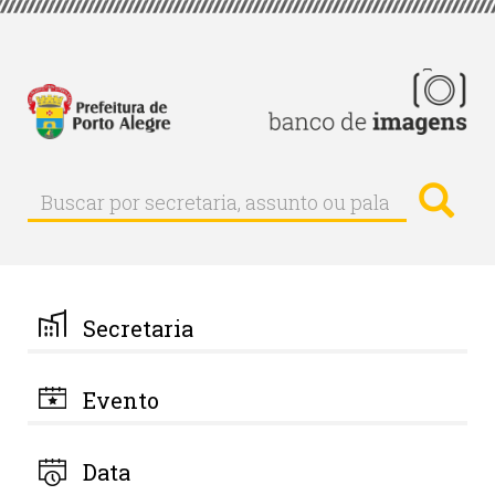
Pular
para
o
conteúdo
principal
Busc
Buscar
Buscar
por
secretaria,
assunto
ou
palavra-
Secretaria
chave
Evento
Data