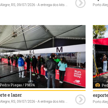
Porto Alegre, RS, 09/07/2026 - A entrega dos kits para a Maratona NB 42K Porto Alegre teve início nesta quinta-feira, 9, e segue até sábado, 11, das 9h às 19h, no Parque Maurício Sirotsky Sobrinho (Parque Harmonia), localizado na avenida Loureiro da Silva, 255. A retirada é obrigatória para todos os inscritos e não haverá distribuição no dia da corrida nem após o evento. Fotos: Pedro Piegas/PMPA
Pedro Piegas / PMPA
Ped
rte e lazer
esporte
Porto Alegre, RS, 09/07/2026 - A entrega dos kits para a Maratona NB 42K Porto Alegre teve início nesta quinta-feira, 9, e segue até sábado, 11, das 9h às 19h, no Parque Maurício Sirotsky Sobrinho (Parque Harmonia), localizado na avenida Loureiro da Silva, 255. A retirada é obrigatória para todos os inscritos e não haverá distribuição no dia da corrida nem após o evento. Fotos: Pedro Piegas/PMPA