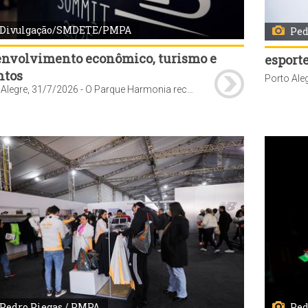
Divulgação/SMDETE/PMPA
Ped
envolvimento econômico, turismo e
esporte
ntos
Porto Alegre, 31/7/2026 - O Parque Harmonia recebe, de sábado, 1º, até terça-feira, 4, a segunda edição do Origens & Conexões. Com patrocínio da Prefeitura de Porto Alegre, o evento terá como uma das principais atrações a Feira Gastronômica Origens, com entrada gratuita entre os dias 1º e 3 de agosto. A programação reunirá mais de 60 expositores, entre produtores da agricultura familiar, agroindústrias e empreendedores da economia criativa. O público encontrará alimentos artesanais, food trucks, estações de assado, feira autoral, degustações, aulas-show e atrações musicais. Foto: Divulgação/SMDETE/PMPA
Pedro Piegas / PMPA
Ped