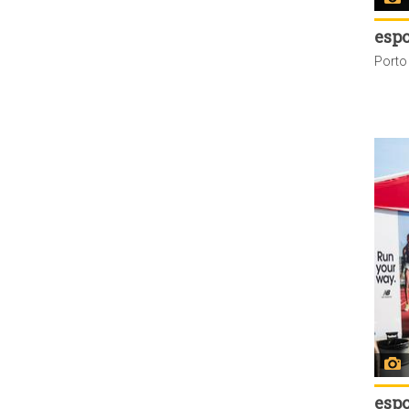
espo
espo