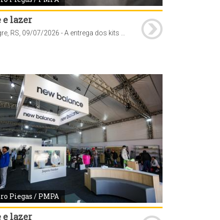
 e lazer
Porto Alegre, RS, 09/07/2026 - A entrega dos kits para a Maratona NB 42K Porto Alegre teve início nesta quinta-feira, 9, e segue até sábado, 11, das 9h às 19h, no Parque Maurício Sirotsky Sobrinho (Parque Harmonia), localizado na avenida Loureiro da Silva, 255. A retirada é obrigatória para todos os inscritos e não haverá distribuição no dia da corrida nem após o evento. Fotos: Pedro Piegas/PMPA
ro Piegas / PMPA
 e lazer