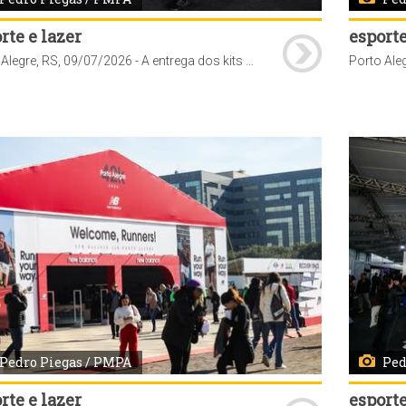
rte e lazer
esporte
Porto Alegre, RS, 09/07/2026 - A entrega dos kits para a Maratona NB 42K Porto Alegre teve início nesta quinta-feira, 9, e segue até sábado, 11, das 9h às 19h, no Parque Maurício Sirotsky Sobrinho (Parque Harmonia), localizado na avenida Loureiro da Silva, 255. A retirada é obrigatória para todos os inscritos e não haverá distribuição no dia da corrida nem após o evento. Fotos: Pedro Piegas/PMPA
Pedro Piegas / PMPA
Ped
rte e lazer
esporte