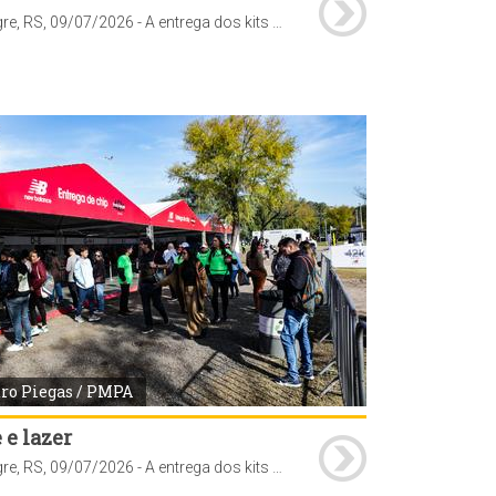
Porto Alegre, RS, 09/07/2026 - A entrega dos kits para a Maratona NB 42K Porto Alegre teve início nesta quinta-feira, 9, e segue até sábado, 11, das 9h às 19h, no Parque Maurício Sirotsky Sobrinho (Parque Harmonia), localizado na avenida Loureiro da Silva, 255. A retirada é obrigatória para todos os inscritos e não haverá distribuição no dia da corrida nem após o evento. Fotos: Pedro Piegas/PMPA
ro Piegas / PMPA
 e lazer
Porto Alegre, RS, 09/07/2026 - A entrega dos kits para a Maratona NB 42K Porto Alegre teve início nesta quinta-feira, 9, e segue até sábado, 11, das 9h às 19h, no Parque Maurício Sirotsky Sobrinho (Parque Harmonia), localizado na avenida Loureiro da Silva, 255. A retirada é obrigatória para todos os inscritos e não haverá distribuição no dia da corrida nem após o evento. Fotos: Pedro Piegas/PMPA