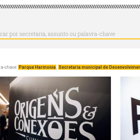
r
ar
aria,
to
a-
ra-chave:
Parque Harmonia
,
Secretaria municipal de Desenvolvim