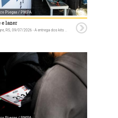
ro Piegas / PMPA
 e lazer
Porto Alegre, RS, 09/07/2026 - A entrega dos kits para a Maratona NB 42K Porto Alegre teve início nesta quinta-feira, 9, e segue até sábado, 11, das 9h às 19h, no Parque Maurício Sirotsky Sobrinho (Parque Harmonia), localizado na avenida Loureiro da Silva, 255. A retirada é obrigatória para todos os inscritos e não haverá distribuição no dia da corrida nem após o evento. Fotos: Pedro Piegas/PMPA
ro Piegas / PMPA