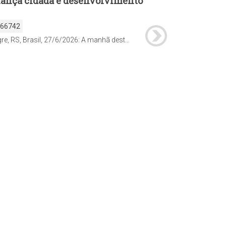
ança cidadã e desenvolvimento
166742
Porto Alegre, RS, Brasil, 27/6/2026: A manhã deste sábado, 27, foi de vistoria de demandas pelo programa Mais Comunidade na Região Extremo-Sul. O prefeito Sebastião Melo, secretários municipais e demais agentes técnicos percorreram o território junto com lideranças comunitárias, conselheiros e delegados do Orçamento Participativo (OP), verificando questões solicitadas pelos moradores da região. Foto: Alex Rocha/PMPA