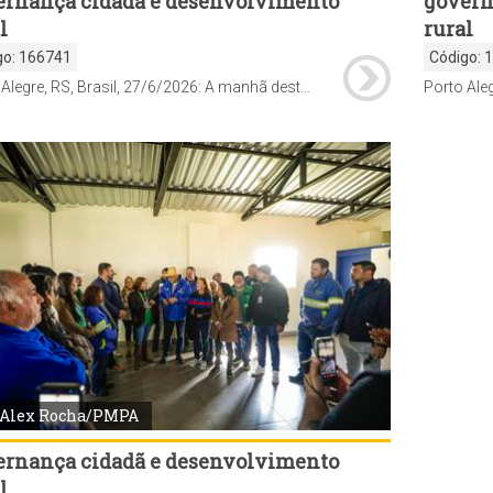
ernança cidadã e desenvolvimento
govern
l
rural
go:
166741
Código:
Porto Alegre, RS, Brasil, 27/6/2026: A manhã deste sábado, 27, foi de vistoria de demandas pelo programa Mais Comunidade na Região Extremo-Sul. O prefeito Sebastião Melo, secretários municipais e demais agentes técnicos percorreram o território junto com lideranças comunitárias, conselheiros e delegados do Orçamento Participativo (OP), verificando questões solicitadas pelos moradores da região. Foto: Alex Rocha/PMPA
Alex Rocha/PMPA
ernança cidadã e desenvolvimento
l