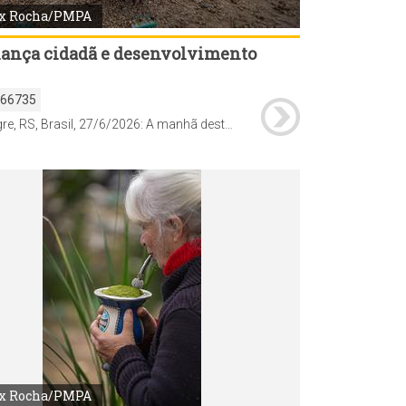
x Rocha/PMPA
ança cidadã e desenvolvimento
166735
Porto Alegre, RS, Brasil, 27/6/2026: A manhã deste sábado, 27, foi de vistoria de demandas pelo programa Mais Comunidade na Região Extremo-Sul. O prefeito Sebastião Melo, secretários municipais e demais agentes técnicos percorreram o território junto com lideranças comunitárias, conselheiros e delegados do Orçamento Participativo (OP), verificando questões solicitadas pelos moradores da região. Foto: Alex Rocha/PMPA
x Rocha/PMPA