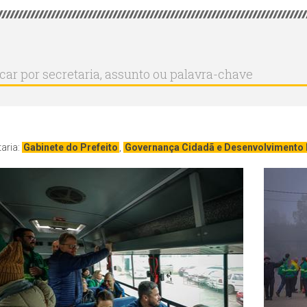
r
ar
aria,
to
a-
aria:
Gabinete do Prefeito
,
Governança Cidadã e Desenvolvimento 