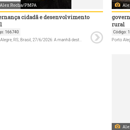
Ale
Alex Rocha/PMPA
govern
ernança cidadã e desenvolvimento
rural
l
Código:
go:
166740
Porto Alegre, RS, Brasil, 27/6/2026: A manhã deste sábado, 27, foi de vistoria de demandas pelo programa Mais Comunidade na Região Extremo-Sul. O prefeito Sebastião Melo, secretários municipais e demais agentes técnicos percorreram o território junto com lideranças comunitárias, conselheiros e delegados do Orçamento Participativo (OP), verificando questões solicitadas pelos moradores da região. Foto: Alex Rocha/PMPA
Ale