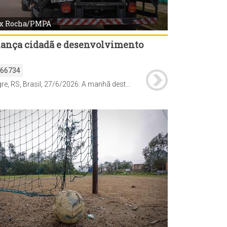
x Rocha/PMPA
ança cidadã e desenvolvimento
166734
Porto Alegre, RS, Brasil, 27/6/2026: A manhã deste sábado, 27, foi de vistoria de demandas pelo programa Mais Comunidade na Região Extremo-Sul. O prefeito Sebastião Melo, secretários municipais e demais agentes técnicos percorreram o território junto com lideranças comunitárias, conselheiros e delegados do Orçamento Participativo (OP), verificando questões solicitadas pelos moradores da região. Foto: Alex Rocha/PMPA