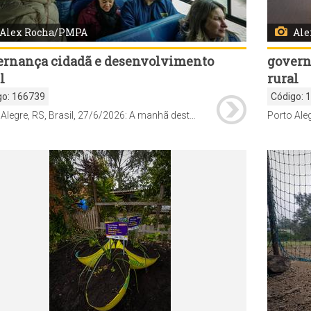
Alex Rocha/PMPA
Ale
ernança cidadã e desenvolvimento
govern
l
rural
go:
166739
Código:
Porto Alegre, RS, Brasil, 27/6/2026: A manhã deste sábado, 27, foi de vistoria de demandas pelo programa Mais Comunidade na Região Extremo-Sul. O prefeito Sebastião Melo, secretários municipais e demais agentes técnicos percorreram o território junto com lideranças comunitárias, conselheiros e delegados do Orçamento Participativo (OP), verificando questões solicitadas pelos moradores da região. Foto: Alex Rocha/PMPA