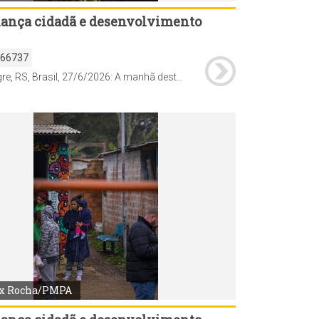
ança cidadã e desenvolvimento
166737
Porto Alegre, RS, Brasil, 27/6/2026: A manhã deste sábado, 27, foi de vistoria de demandas pelo programa Mais Comunidade na Região Extremo-Sul. O prefeito Sebastião Melo, secretários municipais e demais agentes técnicos percorreram o território junto com lideranças comunitárias, conselheiros e delegados do Orçamento Participativo (OP), verificando questões solicitadas pelos moradores da região. Foto: Alex Rocha/PMPA
x Rocha/PMPA