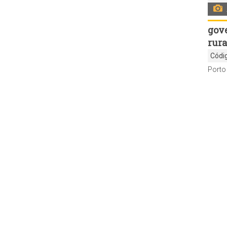
gov
rura
Códi