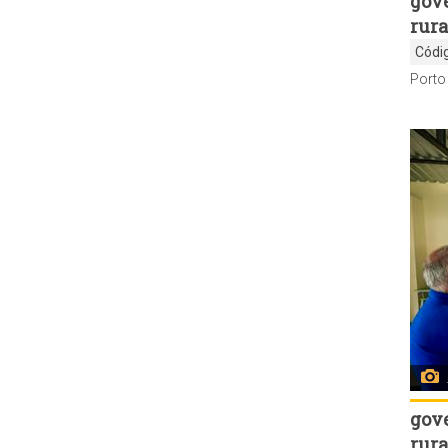
gov
rura
Códi
gov
rura