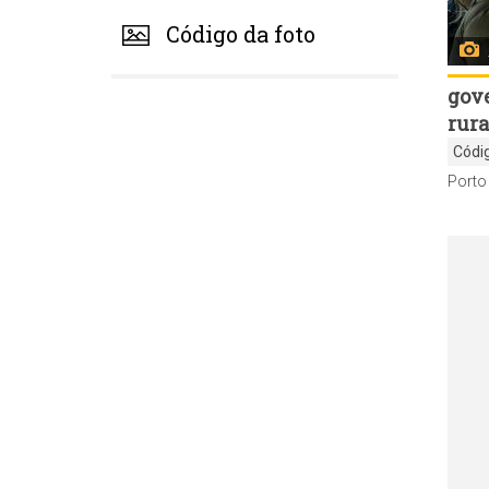
Código da foto
gov
rura
Códi