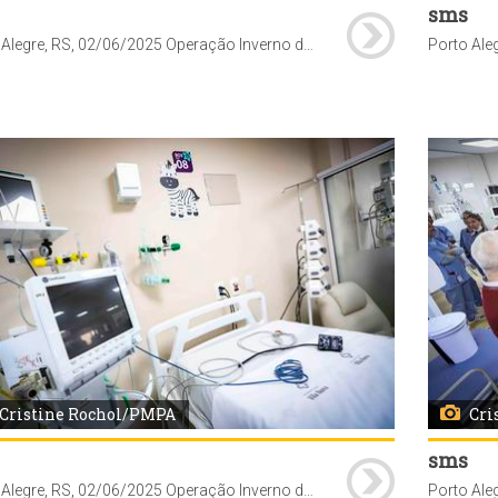
sms
Porto Alegre, RS, 02/06/2025 Operação Inverno da Secretaria Municipal de Saúde (SMS) proporciona a abertura de 10 novos leitos de UTI pediátrica no Hospital Vila Nova. A secretária-adjunta da SMS, Jaqueline Rocha, secretário-adjunto da SMS, Cesar Sulzback e a diretora-geral da SMS, Fernanda Fernandes, acompanhados do presidente da Associação Hospitalar Vila Nova (AHVN), Dirceu Dal'Molin e demais membros de sua equipe, visitaram o novo espaço.
Cristine Rochol/PMPA
Cri
sms
Porto Alegre, RS, 02/06/2025 Operação Inverno da Secretaria Municipal de Saúde (SMS) proporciona a abertura de 10 novos leitos de UTI pediátrica no Hospital Vila Nova. A secretária-adjunta da SMS, Jaqueline Rocha, secretário-adjunto da SMS, Cesar Sulzback e a diretora-geral da SMS, Fernanda Fernandes, acompanhados do presidente da Associação Hospitalar Vila Nova (AHVN), Dirceu Dal'Molin e demais membros de sua equipe, visitaram o novo espaço.