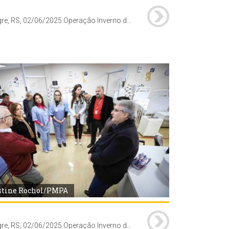
Porto Alegre, RS, 02/06/2025 Operação Inverno da Secretaria Municipal de Saúde (SMS) proporciona a abertura de 10 novos leitos de UTI pediátrica no Hospital Vila Nova. A secretária-adjunta da SMS, Jaqueline Rocha, secretário-adjunto da SMS, Cesar Sulzback e a diretora-geral da SMS, Fernanda Fernandes, acompanhados do presidente da Associação Hospitalar Vila Nova (AHVN), Dirceu Dal'Molin e demais membros de sua equipe, visitaram o novo espaço.
stine Rochol/PMPA
Porto Alegre, RS, 02/06/2025 Operação Inverno da Secretaria Municipal de Saúde (SMS) proporciona a abertura de 10 novos leitos de UTI pediátrica no Hospital Vila Nova. A secretária-adjunta da SMS, Jaqueline Rocha, secretário-adjunto da SMS, Cesar Sulzback e a diretora-geral da SMS, Fernanda Fernandes, acompanhados do presidente da Associação Hospitalar Vila Nova (AHVN), Dirceu Dal'Molin e demais membros de sua equipe, visitaram o novo espaço.