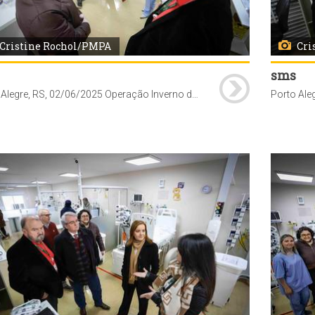
Cristine Rochol/PMPA
Cri
sms
Porto Alegre, RS, 02/06/2025 Operação Inverno da Secretaria Municipal de Saúde (SMS) proporciona a abertura de 10 novos leitos de UTI pediátrica no Hospital Vila Nova. A secretária-adjunta da SMS, Jaqueline Rocha, secretário-adjunto da SMS, Cesar Sulzback e a diretora-geral da SMS, Fernanda Fernandes, acompanhados do presidente da Associação Hospitalar Vila Nova (AHVN), Dirceu Dal'Molin e demais membros de sua equipe, visitaram o novo espaço.