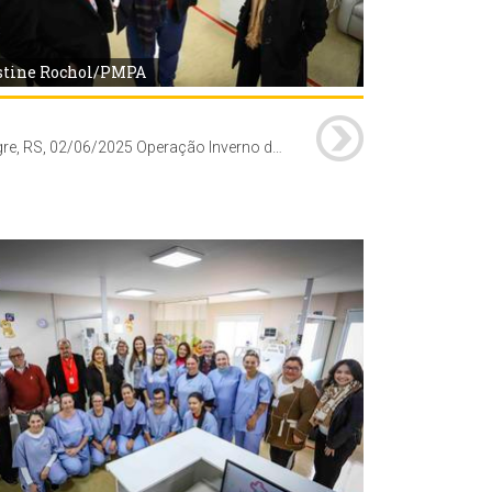
stine Rochol/PMPA
Porto Alegre, RS, 02/06/2025 Operação Inverno da Secretaria Municipal de Saúde (SMS) proporciona a abertura de 10 novos leitos de UTI pediátrica no Hospital Vila Nova. A secretária-adjunta da SMS, Jaqueline Rocha, secretário-adjunto da SMS, Cesar Sulzback e a diretora-geral da SMS, Fernanda Fernandes, acompanhados do presidente da Associação Hospitalar Vila Nova (AHVN), Dirceu Dal'Molin e demais membros de sua equipe, visitaram o novo espaço.