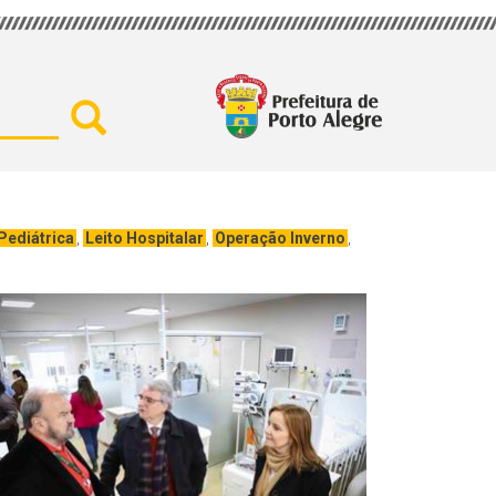
Buscar por secretaria, assu
Pediátrica
,
Leito Hospitalar
,
Operação Inverno
,