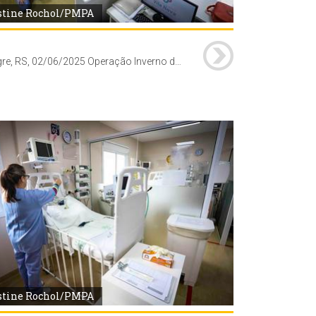
stine Rochol/PMPA
Porto Alegre, RS, 02/06/2025 Operação Inverno da Secretaria Municipal de Saúde (SMS) proporciona a abertura de 10 novos leitos de UTI pediátrica no Hospital Vila Nova. A secretária-adjunta da SMS, Jaqueline Rocha, secretário-adjunto da SMS, Cesar Sulzback e a diretora-geral da SMS, Fernanda Fernandes, acompanhados do presidente da Associação Hospitalar Vila Nova (AHVN), Dirceu Dal'Molin e demais membros de sua equipe, visitaram o novo espaço.
stine Rochol/PMPA