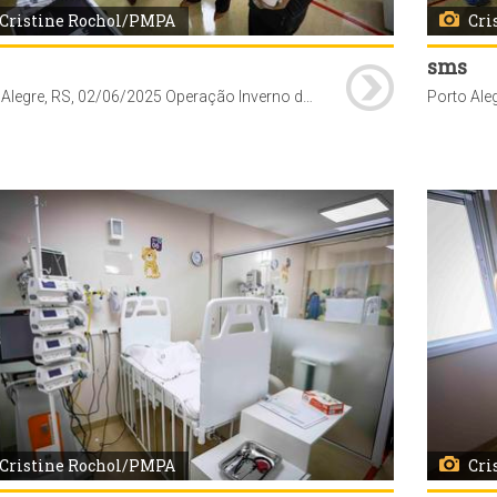
Cristine Rochol/PMPA
Cri
sms
Porto Alegre, RS, 02/06/2025 Operação Inverno da Secretaria Municipal de Saúde (SMS) proporciona a abertura de 10 novos leitos de UTI pediátrica no Hospital Vila Nova. A secretária-adjunta da SMS, Jaqueline Rocha, secretário-adjunto da SMS, Cesar Sulzback e a diretora-geral da SMS, Fernanda Fernandes, acompanhados do presidente da Associação Hospitalar Vila Nova (AHVN), Dirceu Dal'Molin e demais membros de sua equipe, visitaram o novo espaço.
Cristine Rochol/PMPA
Cri