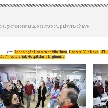
r
ar
aria,
to
a-
ra-chave:
Associação Hospitalar Vila Nova
,
Hospital Vila Nova
,
UTI 
ão Ambulatorial, Hospitalar e Urgências