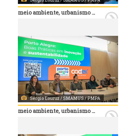
meio ambiente, urbanismo e sustentabilidade
Porto Alegre, RS, Brasil - 19/08/2025: Prefeitos e secretários municipais de mais de 20 cidades de seis estados do país participaram, nesta terça-feira, 19, de um encontro no Centro de Monitoramento e Contingência Climática de Porto Alegre. Intitulado "Workshop Porto Alegre: Boas Práticas em Inovação e Sustentabilidade", o evento apresentou as ações realizadas pela prefeitura da capital gaúcha na recuperação pós-enchente de 2024, reunindo gestores públicos de cidades como Salvador, Belo Horizonte, Macapá, São José dos Pinhais, Caxias do Sul, Novo Hamburgo, São Leopoldo e Pelotas. Foto: Sérgio Louruz / SMAMUS / PMPA
Sérgio Louruz / SMAMUS / PMPA
meio ambiente, urbanismo e sustentabilidade
Porto Alegre, RS, Brasil - 19/08/2025: Prefeitos e secretários municipais de mais de 20 cidades de seis estados do país participaram, nesta terça-feira, 19, de um encontro no Centro de Monitoramento e Contingência Climática de Porto Alegre. Intitulado "Workshop Porto Alegre: Boas Práticas em Inovação e Sustentabilidade", o evento apresentou as ações realizadas pela prefeitura da capital gaúcha na recuperação pós-enchente de 2024, reunindo gestores públicos de cidades como Salvador, Belo Horizonte, Macapá, São José dos Pinhais, Caxias do Sul, Novo Hamburgo, São Leopoldo e Pelotas. Foto: Sérgio Louruz / SMAMUS / PMPA