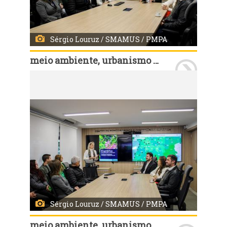
Sérgio Louruz / SMAMUS / PMPA
meio ambiente, urbanismo e sustentabilidade
Porto Alegre, RS, Brasil - 04/06/2025: Tecnologia e inovação para qualificar a arborização de Porto Alegre. A Secretaria Municipal do Meio Ambiente, Urbanismo e Sustentabilidade (Smamus) lança uma plataforma inédita que permite o monitoramento do plantio de mudas em áreas públicas da cidade. O sistema, pioneiro no país, disponibiliza um mapa interativo com informações detalhadas sobre cada árvore plantada nos últimos cinco anos.Foto: Sérgio Louruz / SMAMUS / PMPA
Sérgio Louruz / SMAMUS / PMPA
meio ambiente, urbanismo e sustentabilidade