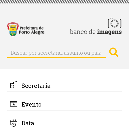
Pular
para
o
conteúdo
principal
Busc
Buscar
Buscar
por
secretaria,
assunto
ou
palavra-
Secretaria
chave
Evento
Data