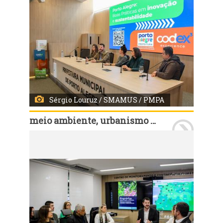
Sérgio Louruz / SMAMUS / PMPA
meio ambiente, urbanismo e sustentabilidade
Porto Alegre, RS, Brasil - 19/08/2025: Prefeitos e secretários municipais de mais de 20 cidades de seis estados do país participaram, nesta terça-feira, 19, de um encontro no Centro de Monitoramento e Contingência Climática de Porto Alegre. Intitulado "Workshop Porto Alegre: Boas Práticas em Inovação e Sustentabilidade", o evento apresentou as ações realizadas pela prefeitura da capital gaúcha na recuperação pós-enchente de 2024, reunindo gestores públicos de cidades como Salvador, Belo Horizonte, Macapá, São José dos Pinhais, Caxias do Sul, Novo Hamburgo, São Leopoldo e Pelotas. Foto: Sérgio Louruz / SMAMUS / PMPA