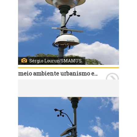
Sérgio Louruz/SMAMUS
meio ambiente urbanismo e sustentabilidade
Porto Alegre, RS, 04/12/2024: A Secretaria do Meio Ambiente, Urbanismo e Sustentabilidade (Smamus) deu a ordem de início, nesta quarta-feira, 04, para a instalação dos equipamentos de monitoramento da qualidade do ar da cidade. Serão seis estações, uma móvel de referência e cinco compactas, para medição de poluentes e parâmetros meteorológicos. Foto: Sérgio Louruz/SMAMUS