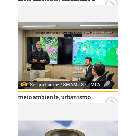
Porto Alegre, RS, Brasil - 04/06/2025: Tecnologia e inovação para qualificar a arborização de Porto Alegre. A Secretaria Municipal do Meio Ambiente, Urbanismo e Sustentabilidade (Smamus) lança uma plataforma inédita que permite o monitoramento do plantio de mudas em áreas públicas da cidade. O sistema, pioneiro no país, disponibiliza um mapa interativo com informações detalhadas sobre cada árvore plantada nos últimos cinco anos.Foto: Sérgio Louruz / SMAMUS / PMPA
Sérgio Louruz / SMAMUS / PMPA
meio ambiente, urbanismo e sustentabilidade
Porto Alegre, RS, Brasil - 04/06/2025: Tecnologia e inovação para qualificar a arborização de Porto Alegre. A Secretaria Municipal do Meio Ambiente, Urbanismo e Sustentabilidade (Smamus) lança uma plataforma inédita que permite o monitoramento do plantio de mudas em áreas públicas da cidade. O sistema, pioneiro no país, disponibiliza um mapa interativo com informações detalhadas sobre cada árvore plantada nos últimos cinco anos.Foto: Sérgio Louruz / SMAMUS / PMPA