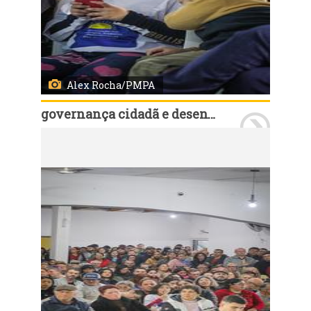
Alex Rocha/PMPA
governança cidadã e desenvolvimento rural
Porto Alegre, RS, Brasil, 12/8/2025: As assembleias em 2025 do Orçamento Participativo (OP), foram encerradas nesta terça-feira, 12, com a da rodada da Região 17 - Ilhas, que foi realizada na Colônia de Pescadores Z-5 na Ilha da Pintada, no bairro Arquipélago. Foto: Alex Rocha/PMPA