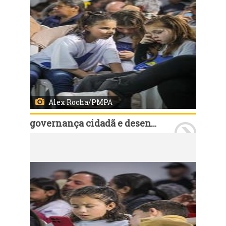
Alex Rocha/PMPA
governança cidadã e desenvolvimento rural
Porto Alegre, RS, Brasil, 12/8/2025: As assembleias em 2025 do Orçamento Participativo (OP), foram encerradas nesta terça-feira, 12, com a da rodada da Região 17 - Ilhas, que foi realizada na Colônia de Pescadores Z-5 na Ilha da Pintada, no bairro Arquipélago. Foto: Alex Rocha/PMPA