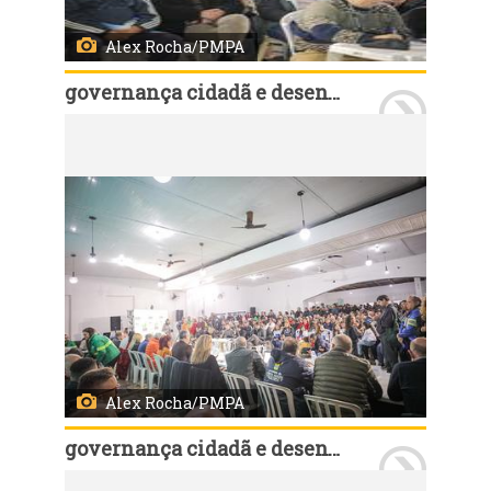
Alex Rocha/PMPA
governança cidadã e desenvolvimento rural
Porto Alegre, RS, Brasil, 12/8/2025: As assembleias em 2025 do Orçamento Participativo (OP), foram encerradas nesta terça-feira, 12, com a da rodada da Região 17 - Ilhas, que foi realizada na Colônia de Pescadores Z-5 na Ilha da Pintada, no bairro Arquipélago. Foto: Alex Rocha/PMPA
Alex Rocha/PMPA
governança cidadã e desenvolvimento rural
Porto Alegre, RS, Brasil, 12/8/2025: As assembleias em 2025 do Orçamento Participativo (OP), foram encerradas nesta terça-feira, 12, com a da rodada da Região 17 - Ilhas, que foi realizada na Colônia de Pescadores Z-5 na Ilha da Pintada, no bairro Arquipélago. Foto: Alex Rocha/PMPA