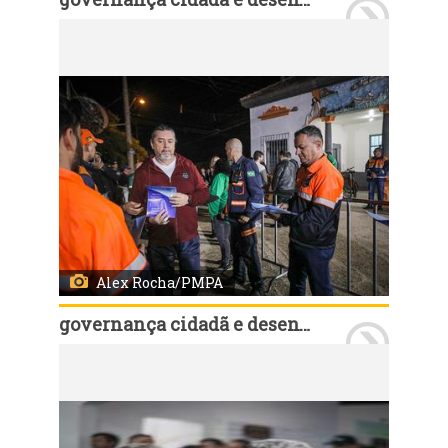
Porto Alegre, RS, Brasil, 12/8/2025: As assembleias em 2025 do Orçamento Participativo (OP), foram encerradas nesta terça-feira, 12, com a da rodada da Região 17 - Ilhas, que foi realizada na Colônia de Pescadores Z-5 na Ilha da Pintada, no bairro Arquipélago. Foto: Alex Rocha/PMPA
Alex Rocha/PMPA
governança cidadã e desenvolvimento rural
Porto Alegre, RS, Brasil, 12/8/2025: As assembleias em 2025 do Orçamento Participativo (OP), foram encerradas nesta terça-feira, 12, com a da rodada da Região 17 - Ilhas, que foi realizada na Colônia de Pescadores Z-5 na Ilha da Pintada, no bairro Arquipélago. Foto: Alex Rocha/PMPA