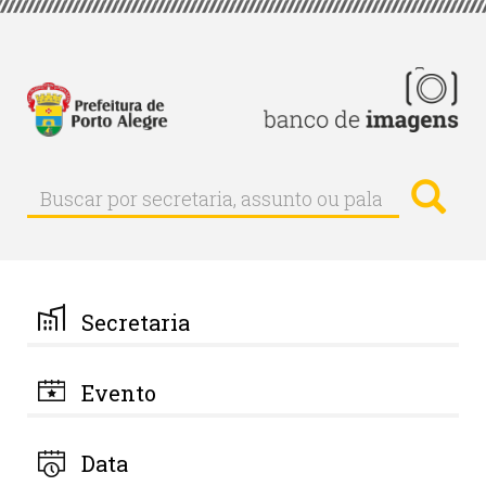
Pular
para
o
conteúdo
principal
Busc
Buscar
Buscar
por
secretaria,
assunto
ou
palavra-
Secretaria
chave
Evento
Data