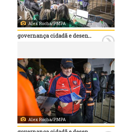
Alex Rocha/PMPA
governança cidadã e desenvolvimento rural
Porto Alegre, RS, Brasil, 12/8/2025: As assembleias em 2025 do Orçamento Participativo (OP), foram encerradas nesta terça-feira, 12, com a da rodada da Região 17 - Ilhas, que foi realizada na Colônia de Pescadores Z-5 na Ilha da Pintada, no bairro Arquipélago. Foto: Alex Rocha/PMPA
Alex Rocha/PMPA
governança cidadã e desenvolvimento rural