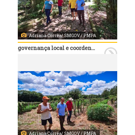
Adriana Corrêa/ SMGOV / PMPA
governança local e coordenação política
Porto Alegre, RS, Brasil - 22/01/2025 - Nesta quarta-feira, 21, o secretário de Governança Cassio Trogildo, verificou a limpeza e abertura de açudes, que estão sendo executados em propriedades rurais. Fotos: Adriana Corrêa/ SMGOV/ PMPA
Adriana Corrêa/ SMGOV / PMPA