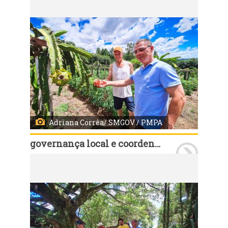
Adriana Corrêa/ SMGOV / PMPA
governança local e coordenação política
Porto Alegre, RS, Brasil - 22/01/2025 - Nesta quarta-feira, 21, o secretário de Governança Cassio Trogildo, verificou a limpeza e abertura de açudes, que estão sendo executados em propriedades rurais. Fotos: Adriana Corrêa/ SMGOV/ PMPA