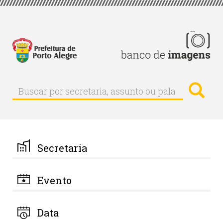
Pular
para
o
conteúdo
principal
Busc
Buscar
Buscar
por
secretaria,
assunto
ou
palavra-
Secretaria
chave
Evento
Data