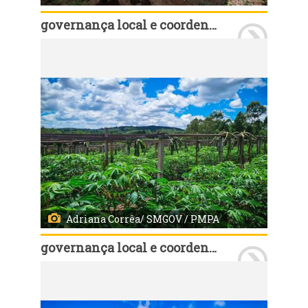
governança local e coordenação política
Porto Alegre, RS, Brasil - 22/01/2025 - Nesta quarta-feira, 21, o secretário de Governança Cassio Trogildo, verificou a limpeza e abertura de açudes, que estão sendo executados em propriedades rurais. Fotos: Adriana Corrêa/ SMGOV/ PMPA
Adriana Corrêa/ SMGOV / PMPA
governança local e coordenação política
Porto Alegre, RS, Brasil - 22/01/2025 - Nesta quarta-feira, 21, o secretário de Governança Cassio Trogildo, verificou a limpeza e abertura de açudes, que estão sendo executados em propriedades rurais. Fotos: Adriana Corrêa/ SMGOV/ PMPA