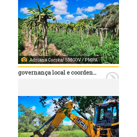
Adriana Corrêa/ SMGOV / PMPA
governança local e coordenação política
Porto Alegre, RS, Brasil - 22/01/2025 - Nesta quarta-feira, 21, o secretário de Governança Cassio Trogildo, verificou a limpeza e abertura de açudes, que estão sendo executados em propriedades rurais. Fotos: Adriana Corrêa/ SMGOV/ PMPA