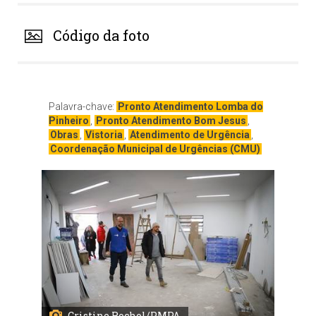
Código da foto
Palavra-chave:
Pronto Atendimento Lomba do
Pinheiro
,
Pronto Atendimento Bom Jesus
,
Obras
,
Vistoria
,
Atendimento de Urgência
,
Coordenação Municipal de Urgências (CMU)
Cristine Rochol/PMPA