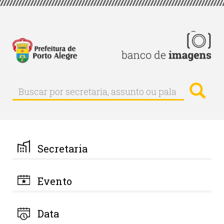
Pular
para
o
conteúdo
principal
Busc
Buscar
Buscar
por
secretaria,
assunto
ou
palavra-
Secretaria
chave
Evento
Data