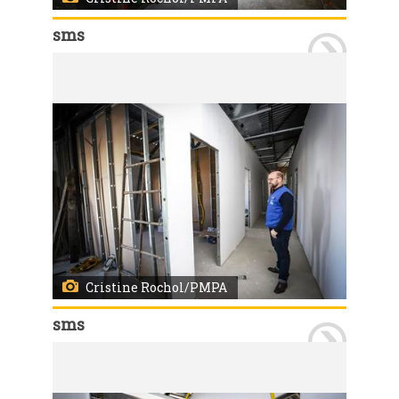
sms
Porto Alegre, RS 27/06/2024 Obras de ampliação dos pronto atendimento da Bom Jesus e da Lomba do Pinheiro (foto). Secretário da SMS, Fernando Ritter, visitou os locais. Foto: Cristine Rochol/PMPA
Cristine Rochol/PMPA
sms
Porto Alegre, RS 27/06/2024 Obras de ampliação dos pronto atendimento da Bom Jesus e da Lomba do Pinheiro (foto). Secretário da SMS, Fernando Ritter, visitou os locais. Foto: Cristine Rochol/PMPA