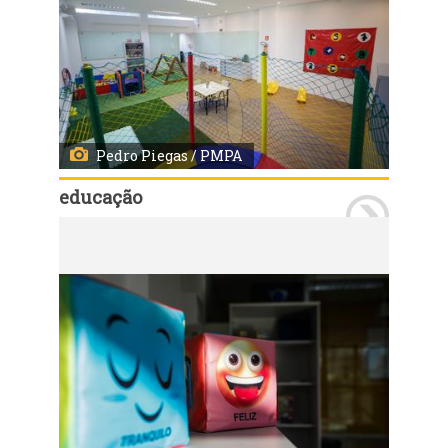
Pedro Piegas / PMPA
educação
Porto Alegre, RS, 28/04/2027 - A Prefeitura de Porto Alegre entregou nesta quarta-feira o terceiro Centro de Avaliação Multidisciplinar Educacional (Came) da Capital, localizado na Zona Leste. Outros dois Cames foram entregues nos dias 9 e 15 de abril, nos bairros Menino Deus e Passo D’Areia, respectivamente. Fotos: Pedro Piegas/PMPA