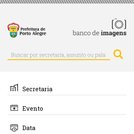
Pular
para
o
conteúdo
principal
Busc
Buscar
Buscar
por
secretaria,
assunto
ou
palavra-
Secretaria
chave
Evento
Data