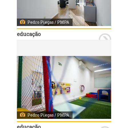
Pedro Piegas / PMPA
educação
Porto Alegre, RS, 28/04/2027 - A Prefeitura de Porto Alegre entregou nesta quarta-feira o terceiro Centro de Avaliação Multidisciplinar Educacional (Came) da Capital, localizado na Zona Leste. Outros dois Cames foram entregues nos dias 9 e 15 de abril, nos bairros Menino Deus e Passo D’Areia, respectivamente. Fotos: Pedro Piegas/PMPA
Pedro Piegas / PMPA
educação