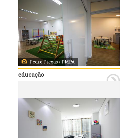
Pedro Piegas / PMPA
educação
Porto Alegre, RS, 28/04/2027 - A Prefeitura de Porto Alegre entregou nesta quarta-feira o terceiro Centro de Avaliação Multidisciplinar Educacional (Came) da Capital, localizado na Zona Leste. Outros dois Cames foram entregues nos dias 9 e 15 de abril, nos bairros Menino Deus e Passo D’Areia, respectivamente. Fotos: Pedro Piegas/PMPA