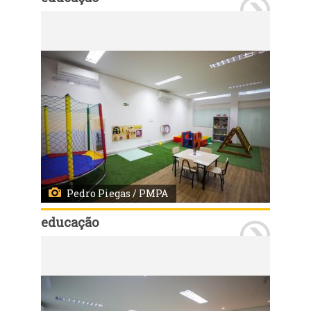
Porto Alegre, RS, 28/04/2027 - A Prefeitura de Porto Alegre entregou nesta quarta-feira o terceiro Centro de Avaliação Multidisciplinar Educacional (Came) da Capital, localizado na Zona Leste. Outros dois Cames foram entregues nos dias 9 e 15 de abril, nos bairros Menino Deus e Passo D’Areia, respectivamente. Fotos: Pedro Piegas/PMPA
Pedro Piegas / PMPA
educação
Porto Alegre, RS, 28/04/2027 - A Prefeitura de Porto Alegre entregou nesta quarta-feira o terceiro Centro de Avaliação Multidisciplinar Educacional (Came) da Capital, localizado na Zona Leste. Outros dois Cames foram entregues nos dias 9 e 15 de abril, nos bairros Menino Deus e Passo D’Areia, respectivamente. Fotos: Pedro Piegas/PMPA