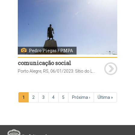
Pedro Piegas / PMPA
comunicação social
Porto Alegre, RS, 06/01/2023: Sítio do Laçador. Fotos: Pedro Piegas / PMPA
Paginação
Página
1
Página
2
Página
3
Página
4
Página
5
Próxima
Próxima ›
Última
Última »
atual
página
página