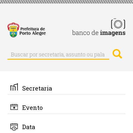
Pular
para
o
conteúdo
principal
Busc
Buscar
Buscar
por
secretaria,
assunto
ou
palavra-
Secretaria
chave
Evento
Data