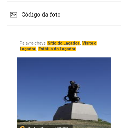
Código da foto
Palavra-chave:
Sítio do Laçador
,
Visite o
Laçador
,
Estátua do Laçador