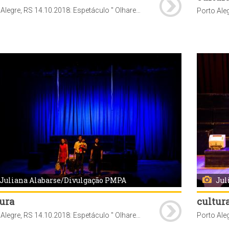
Porto Alegre, RS 14.10.2018: Espetáculo " Olhares ", no Teatro Renascença. A atração é parte integrante do Projeto Inclusão em Cena 2018, que ocorre até 14 de outubro (domingo), levando espetáculos a teatros, escolas e praças de Porto Alegre. Foto: Juliana Alabarse / Divulgação PMPA
Juliana Alabarse/Divulgação PMPA
Jul
ura
cultur
Porto Alegre, RS 14.10.2018: Espetáculo " Olhares ", no Teatro Renascença. A atração é parte integrante do Projeto Inclusão em Cena 2018, que ocorre até 14 de outubro (domingo), levando espetáculos a teatros, escolas e praças de Porto Alegre. Foto: Juliana Alabarse / Divulgação PMPA