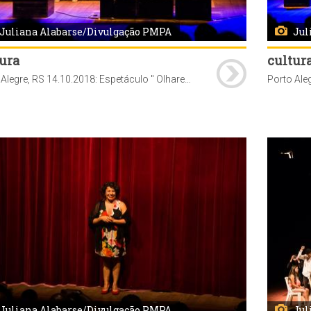
Juliana Alabarse/Divulgação PMPA
Jul
ura
cultur
Porto Alegre, RS 14.10.2018: Espetáculo " Olhares ", no Teatro Renascença. A atração é parte integrante do Projeto Inclusão em Cena 2018, que ocorre até 14 de outubro (domingo), levando espetáculos a teatros, escolas e praças de Porto Alegre. Foto: Juliana Alabarse / Divulgação PMPA
Juliana Alabarse/Divulgação PMPA
Jul