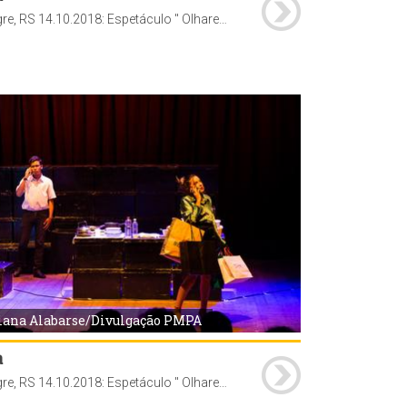
Porto Alegre, RS 14.10.2018: Espetáculo " Olhares ", no Teatro Renascença. A atração é parte integrante do Projeto Inclusão em Cena 2018, que ocorre até 14 de outubro (domingo), levando espetáculos a teatros, escolas e praças de Porto Alegre. Foto: Juliana Alabarse / Divulgação PMPA
iana Alabarse/Divulgação PMPA
a
Porto Alegre, RS 14.10.2018: Espetáculo " Olhares ", no Teatro Renascença. A atração é parte integrante do Projeto Inclusão em Cena 2018, que ocorre até 14 de outubro (domingo), levando espetáculos a teatros, escolas e praças de Porto Alegre. Foto: Juliana Alabarse / Divulgação PMPA