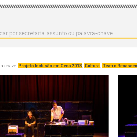
r
ar
aria,
to
a-
ra-chave:
Projeto Inclusão em Cena 2018
,
Cultura
,
Teatro Renasce