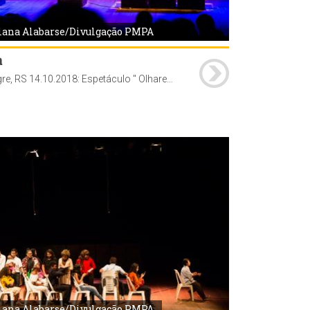
iana Alabarse/Divulgação PMPA
a
Porto Alegre, RS 14.10.2018: Espetáculo " Olhares ", no Teatro Renascença. A atração é parte integrante do Projeto Inclusão em Cena 2018, que ocorre até 14 de outubro (domingo), levando espetáculos a teatros, escolas e praças de Porto Alegre. Foto: Juliana Alabarse / Divulgação PMPA
iana Alabarse/Divulgação PMPA