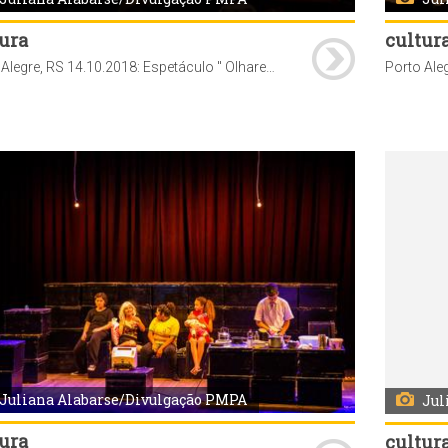
ura
cultur
Porto Alegre, RS 14.10.2018: Espetáculo " Olhares ", no Teatro Renascença. A atração é parte integrante do Projeto Inclusão em Cena 2018, que ocorre até 14 de outubro (domingo), levando espetáculos a teatros, escolas e praças de Porto Alegre. Foto: Juliana Alabarse / Divulgação PMPA
Juliana Alabarse/Divulgação PMPA
Jul
ura
cultur