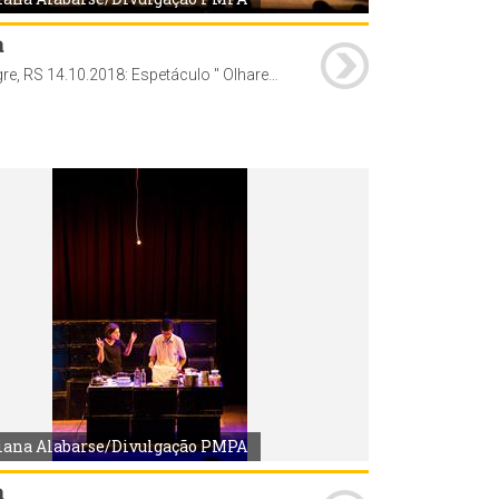
a
Porto Alegre, RS 14.10.2018: Espetáculo " Olhares ", no Teatro Renascença. A atração é parte integrante do Projeto Inclusão em Cena 2018, que ocorre até 14 de outubro (domingo), levando espetáculos a teatros, escolas e praças de Porto Alegre. Foto: Juliana Alabarse / Divulgação PMPA
iana Alabarse/Divulgação PMPA
a