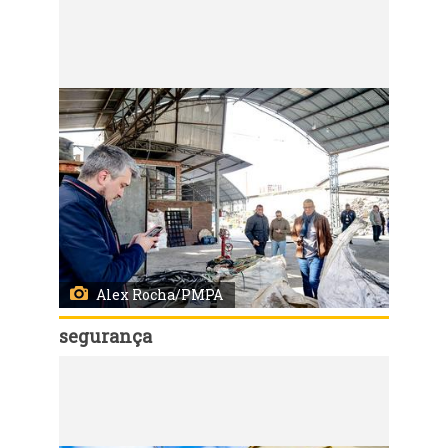
Código:
31629
Porto Alegre, RS 20/08/2019: A Prefeitura de Porto Alegre lançou nesta terça-feira (20), a parceria com o Instituto Besouro de Fomento Social para a oferta de atividades no contraturno para 400 alunos de quatro escolas de ensino fundamental da rede municipal. O ato ocorreu na Escola Mario Quintana, no bairro Restinga, onde foi inaugurado o espaço criativo (makerspace) instalado pela organização em um contêiner dentro da Instituição. Foto: Joel Vargas/PMPA
Alex Rocha/PMPA
segurança
Código:
31619
Porto Alegre, RS 20/08/2019: Foi realizada na manhã desta terça-feira (20), na capital, uma Operação integrada entre o Município e o Estado com objetivo de coibir o comércio ilegal de metais. Foram fiscalizados diversos estabelecimentos na região da Voluntários da Pátria. Os secretários municipais, da Segurança Pública, Rafão Oliveira, e de Serviços Urbanos, Ramiro Rosário, acompanharam a operação. Foto: Alex Rocha/PMPA