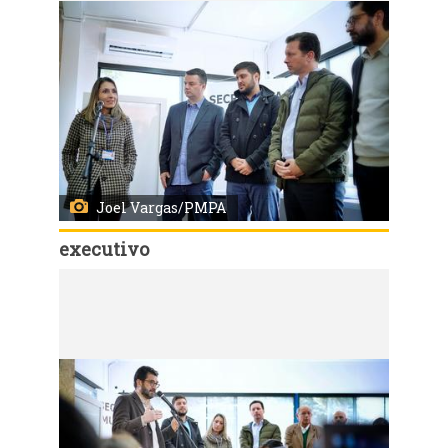
Joel Vargas/PMPA
executivo
Código:
31633
Porto Alegre, RS 20/08/2019: A Prefeitura de Porto Alegre lançou nesta terça-feira (20), a parceria com o Instituto Besouro de Fomento Social para a oferta de atividades no contraturno para 400 alunos de quatro escolas de ensino fundamental da rede municipal. O ato ocorreu na Escola Mario Quintana, no bairro Restinga, onde foi inaugurado o espaço criativo (makerspace) instalado pela organização em um contêiner dentro da Instituição. Foto: Joel Vargas/PMPA