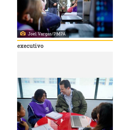
Joel Vargas/PMPA
executivo
Código:
31632
Porto Alegre, RS 20/08/2019: A Prefeitura de Porto Alegre lançou nesta terça-feira (20), a parceria com o Instituto Besouro de Fomento Social para a oferta de atividades no contraturno para 400 alunos de quatro escolas de ensino fundamental da rede municipal. O ato ocorreu na Escola Mario Quintana, no bairro Restinga, onde foi inaugurado o espaço criativo (makerspace) instalado pela organização em um contêiner dentro da Instituição. Foto: Joel Vargas/PMPA