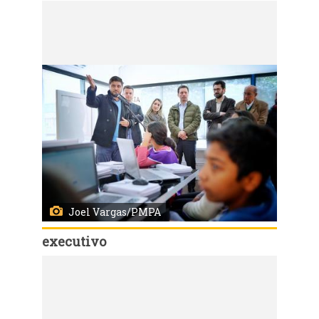
Código:
31635
Porto Alegre, RS 20/08/2019: A Prefeitura de Porto Alegre lançou nesta terça-feira (20), a parceria com o Instituto Besouro de Fomento Social para a oferta de atividades no contraturno para 400 alunos de quatro escolas de ensino fundamental da rede municipal. O ato ocorreu na Escola Mario Quintana, no bairro Restinga, onde foi inaugurado o espaço criativo (makerspace) instalado pela organização em um contêiner dentro da Instituição. Foto: Joel Vargas/PMPA
Joel Vargas/PMPA
executivo
Código:
31634
Porto Alegre, RS 20/08/2019: A Prefeitura de Porto Alegre lançou nesta terça-feira (20), a parceria com o Instituto Besouro de Fomento Social para a oferta de atividades no contraturno para 400 alunos de quatro escolas de ensino fundamental da rede municipal. O ato ocorreu na Escola Mario Quintana, no bairro Restinga, onde foi inaugurado o espaço criativo (makerspace) instalado pela organização em um contêiner dentro da Instituição. Foto: Joel Vargas/PMPA