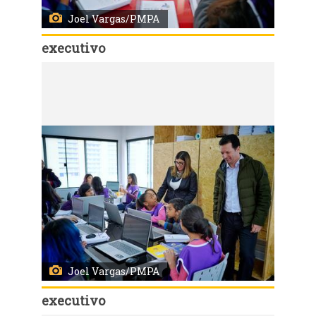
Joel Vargas/PMPA
executivo
Código:
31630
Porto Alegre, RS 20/08/2019: A Prefeitura de Porto Alegre lançou nesta terça-feira (20), a parceria com o Instituto Besouro de Fomento Social para a oferta de atividades no contraturno para 400 alunos de quatro escolas de ensino fundamental da rede municipal. O ato ocorreu na Escola Mario Quintana, no bairro Restinga, onde foi inaugurado o espaço criativo (makerspace) instalado pela organização em um contêiner dentro da Instituição. Foto: Joel Vargas/PMPA
Joel Vargas/PMPA
executivo