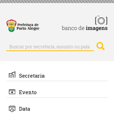
Pular
para
o
conteúdo
principal
Busc
Buscar
Buscar
por
secretaria,
assunto
ou
palavra-
Secretaria
chave
Evento
Data