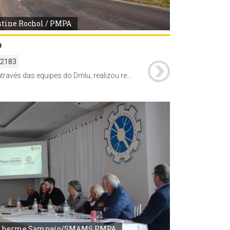
stine Rochol / PMPA
b
32183
Smsurb, através das equipes do Dmlu, realizou retirada de lixo, capina e poda de árvores na Av. Bento Gonçalves.
ilherme Sampaio/SMAMS PMPA