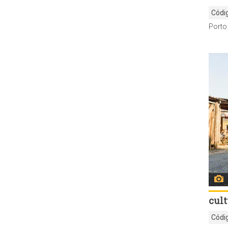
Códi
cult
Códi