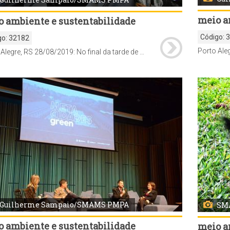
meio a
 ambiente e sustentabilidade
Código:
go:
32182
Porto Alegre, RS 28/08/2019: No final da tarde de ontem (27), a Secretaria Municipal do Meio Ambiente e da Sustentabilidade (Smams) se reuniu com os conselheiros das regiões de planejamento do Conselho Municipal de Desenvolvimento Urbano Ambiental (CMDUA) para tratar sobre a revisão do plano diretor, que terá 12 temas como prioridades, a partir de uma visão integrada aos 17 Objetivos de Desenvolvimento Sustentável da ONU. Foto: Guilherme Sampaio/SMAMS PMPA
Guilherme Sampaio/SMAMS PMPA
SM
 ambiente e sustentabilidade
meio a