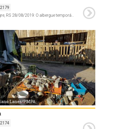
32179
Porto Alegre, RS 28/08/2019: O albergue temporário da Diretoria Geral de Direitos Animais (DGDA) está com novos animais disponíveis para adoção. O álbum de cães e gatos que aguardam um lar foi atualizado e está disponível no Facebook. Foto: SMAMS/PMPA
iano Lanes/PMPA
a
32174