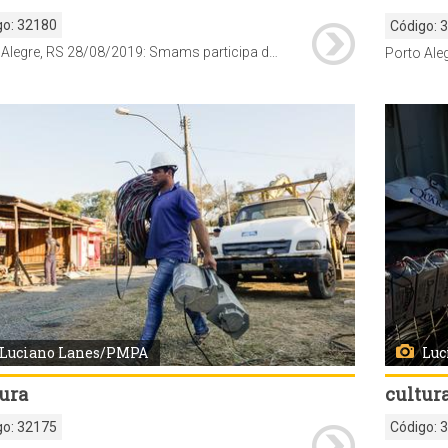
go:
32180
Código:
Porto Alegre, RS 28/08/2019: Smams participa de eventos para tratar sobre a revisão do Plano Diretor. Foto: Guilherme Sampaio/SMAMS PMPA
Luciano Lanes/PMPA
Luc
ura
cultur
go:
32175
Código: