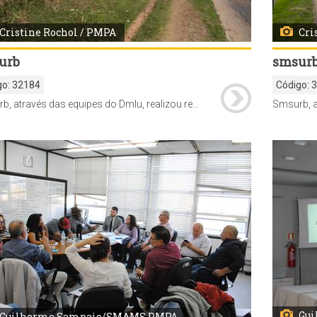
Cristine Rochol / PMPA
Cri
urb
smsur
go:
32184
Código:
Smsurb, através das equipes do Dmlu, realizou retirada de lixo, capina e poda de árvores na Av. Bento Gonçalves.
Gu
Guilherme Sampaio/SMAMS PMPA