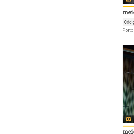
meio
Códi
meio