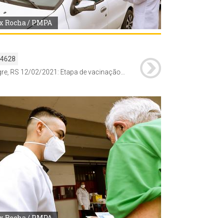
x Rocha / PMPA
54628
Porto Alegre, RS 12/02/2021: Etapa de vacinação contra a Covid-19 para idosos na faixa de idade +85 começa a ser realizado através do modelo drive-thru no estacionamento do Estacionamento do Estádio Beira-Rio, ao lado do Gigantinho. Foto: Alex Rocha/PMPA
x Rocha / PMPA