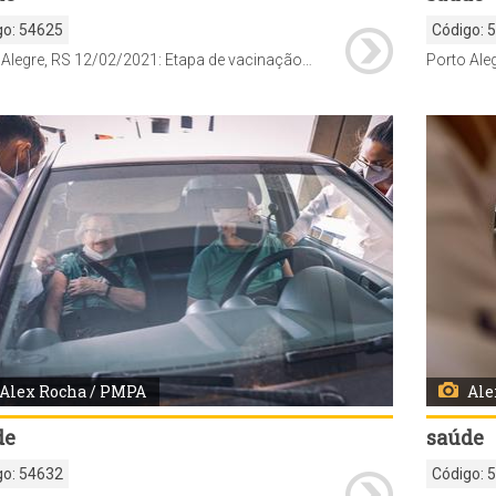
go:
54625
Código:
Porto Alegre, RS 12/02/2021: Etapa de vacinação contra a Covid-19 para idosos na faixa de idade +85 começa a ser realizado através do modelo drive-thru no estacionamento do Estacionamento do Estádio Beira-Rio, ao lado do Gigantinho. Foto: Alex Rocha/PMPA
Alex Rocha / PMPA
Ale
de
saúde
go:
54632
Código: