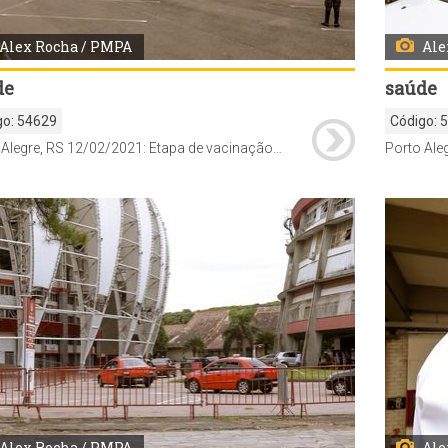
Alex Rocha / PMPA
Ale
de
saúde
go:
54629
Código:
Porto Alegre, RS 12/02/2021: Etapa de vacinação contra a Covid-19 para idosos na faixa de idade +85 começa a ser realizado através do modelo drive-thru no estacionamento do Estacionamento do Estádio Beira-Rio, ao lado do Gigantinho. Foto: Alex Rocha/PMPA
Alex Rocha / PMPA
Ale