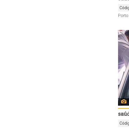
Códi
saú
Códi