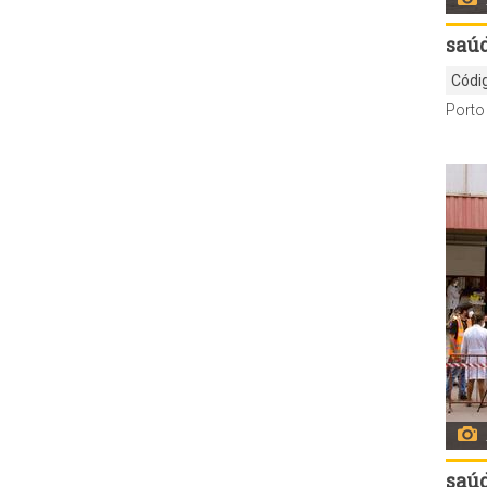
saú
Códi
saú