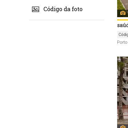
Código da foto
saú
Códi