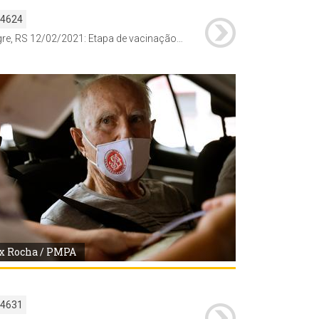
54624
Porto Alegre, RS 12/02/2021: Etapa de vacinação contra a Covid-19 para idosos na faixa de idade +85 começa a ser realizado através do modelo drive-thru no estacionamento do Estacionamento do Estádio Beira-Rio, ao lado do Gigantinho. Foto: Alex Rocha/PMPA
x Rocha / PMPA
54631