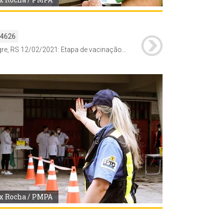
54626
Porto Alegre, RS 12/02/2021: Etapa de vacinação contra a Covid-19 para idosos na faixa de idade +85 começa a ser realizado através do modelo drive-thru no estacionamento do Estacionamento do Estádio Beira-Rio, ao lado do Gigantinho. Foto: Alex Rocha/PMPA
x Rocha / PMPA