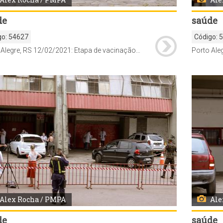
de
saúde
go:
54627
Código:
Porto Alegre, RS 12/02/2021: Etapa de vacinação contra a Covid-19 para idosos na faixa de idade +85 começa a ser realizado através do modelo drive-thru no estacionamento do Estacionamento do Estádio Beira-Rio, ao lado do Gigantinho. Foto: Alex Rocha/PMPA
Alex Rocha / PMPA
Ale
de
saúde