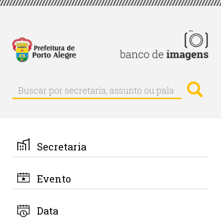
Pular
para
o
conteúdo
principal
Busc
Buscar
Buscar
por
secretaria,
assunto
ou
palavra-
Secretaria
chave
Evento
Data