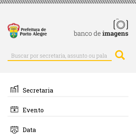
Pular
para
o
conteúdo
principal
Busc
Buscar
Buscar
por
secretaria,
assunto
ou
palavra-
Secretaria
chave
Evento
Data