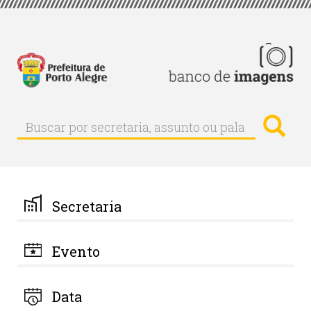
Pular
para
o
conteúdo
principal
Busc
Buscar
Buscar
por
secretaria,
assunto
ou
palavra-
Secretaria
chave
Evento
Data