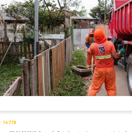
:
16778