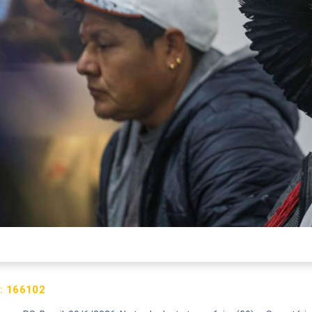
:
166102