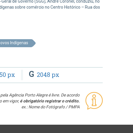
io-Geral de Governo (SGG), André Coronel, conduziu, no
ndígenas sobre comércio no Centro Histórico – Rua dos
ovos Indígenas
G
50 px
2048 px
pela Agência Porto Alegre é livre. De acordo
o em vigor,
é obrigatório registrar o crédito.
ex.: Nome do Fotógrafo / PMPA