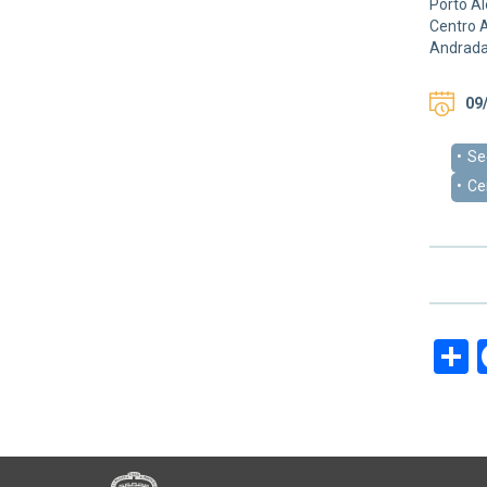
Porto Al
Centro A
Andrada
09/
Se
Ce
S