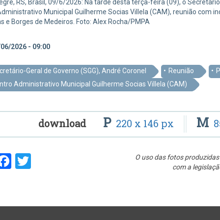
egre, RS, Brasil, 09/6/2026: Na tarde desta terça-feira (09), o Secretár
dministrativo Municipal Guilherme Socias Villela (CAM), reunião com i
s e Borges de Medeiros. Foto: Alex Rocha/PMPA
06/2026 - 09:00
cretário-Geral de Governo (SGG), André Coronel
Reunião
P
ntro Administrativo Municipal Guilherme Socias Villela (CAM)
P
M
download
220 x 146 px
8
hare
Facebook
Twitter
O uso das fotos produzidas 
com a legislaçã