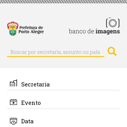
Pular
para
o
conteúdo
principal
Busc
Buscar
Buscar
por
secretaria,
assunto
ou
palavra-
Secretaria
chave
Evento
Data