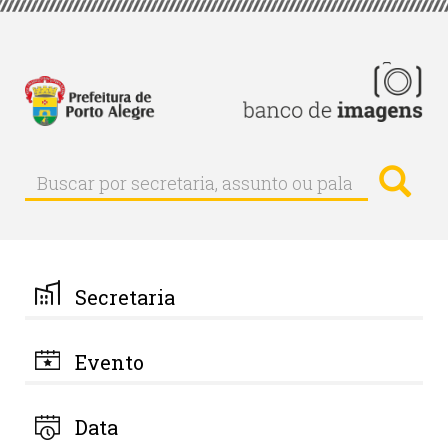
Pular
para
o
conteúdo
principal
Busc
Buscar
Buscar
por
secretaria,
assunto
ou
palavra-
Secretaria
chave
Evento
Data