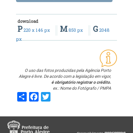
download
P
M
G
220 x 146 px
850 px
2048
px
O uso das fotos produzidas pela Agência Porto
Alegre é livre. De acordo com a legislação em vigor,
é obrigatório registrar o crédito.
ex.: Nome do Fotógrafo / PMPA
Share
Facebook
Twitter