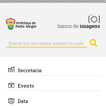
Pular
para
o
conteúdo
principal
Busc
Buscar
Buscar
por
secretaria,
assunto
ou
palavra-
Secretaria
chave
Evento
Data