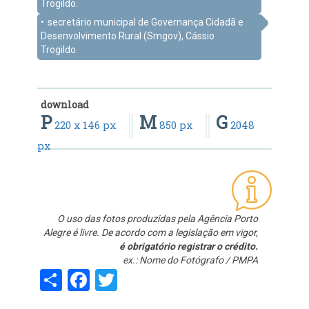
Trogildo.
secretário municipal de Governança Cidadã e
Desenvolvimento Rural (Smgov), Cássio
Trogildo.
download
P
M
G
220 x 146 px
850 px
2048
px
O uso das fotos produzidas pela Agência Porto
Alegre é livre. De acordo com a legislação em vigor,
é obrigatório registrar o crédito.
ex.: Nome do Fotógrafo / PMPA
Share
Facebook
Twitter