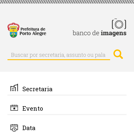
Pular
para
o
conteúdo
principal
Busc
Buscar
Buscar
por
secretaria,
assunto
ou
palavra-
Secretaria
chave
Evento
Data