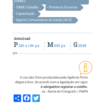
(SAMU)
SAMU Cidadão
Primeiros Socorros
Capacitação
Agente Comunitários de Saúde (ACS)
download
P
M
G
220 x 146 px
850 px
2048
px
O uso das fotos produzidas pela Agência Porto
Alegre é livre. De acordo com a legislação em vigor,
é obrigatório registrar o crédito.
ex.: Nome do Fotógrafo / PMPA
Share
Facebook
Twitter