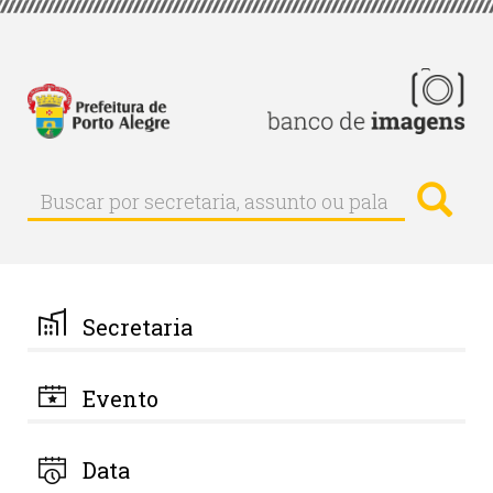
Pular
para
o
conteúdo
principal
Busc
Buscar
Buscar
por
secretaria,
assunto
ou
palavra-
Secretaria
chave
Evento
Data