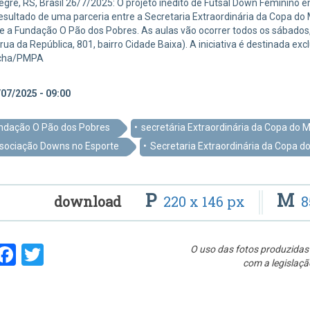
egre, RS, Brasil 26/7/2025: O projeto inédito de Futsal Down Feminino e
esultado de uma parceria entre a Secretaria Extraordinária da Copa d
e a Fundação O Pão dos Pobres. As aulas vão ocorrer todos os sábados
rua da República, 801, bairro Cidade Baixa). A iniciativa é destinada 
ocha/PMPA
07/2025 - 09:00
ndação O Pão dos Pobres
secretária Extraordinária da Copa do 
sociação Downs no Esporte
Secretaria Extraordinária da Copa d
P
M
download
220 x 146 px
8
hare
Facebook
Twitter
O uso das fotos produzidas 
com a legislaçã