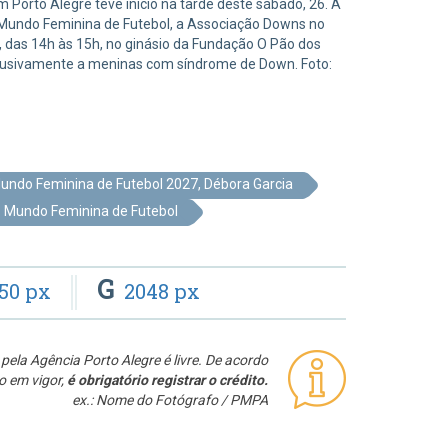
m Porto Alegre teve início na tarde deste sábado, 26. A
o Mundo Feminina de Futebol, a Associação Downs no
, das 14h às 15h, no ginásio da Fundação O Pão dos
exclusivamente a meninas com síndrome de Down. Foto:
Mundo Feminina de Futebol 2027, Débora Garcia
o Mundo Feminina de Futebol
G
50 px
2048 px
pela Agência Porto Alegre é livre. De acordo
o em vigor,
é obrigatório registrar o crédito.
ex.: Nome do Fotógrafo / PMPA