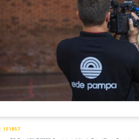
:
151857