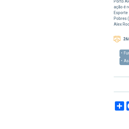
Porto Al
ação é r
Esporte 
Pobres (
Alex R
26/
Fu
As
S