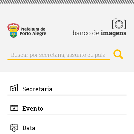
Pular
para
o
conteúdo
principal
Busc
Buscar
Buscar
por
secretaria,
assunto
ou
palavra-
Secretaria
chave
Evento
Data