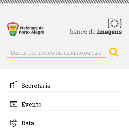
Pular
para
o
conteúdo
principal
Busc
Buscar
Buscar
por
secretaria,
assunto
ou
palavra-
Secretaria
chave
Evento
Data