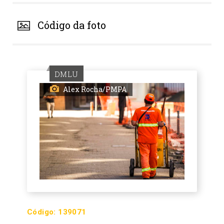
Código da foto
DMLU
Alex Rocha/PMPA
Código:
139071