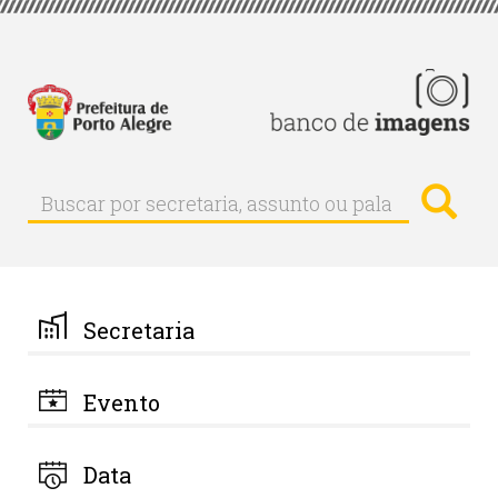
Pular
para
o
conteúdo
principal
Busc
Buscar
Buscar
por
secretaria,
assunto
ou
palavra-
Secretaria
chave
Evento
Data