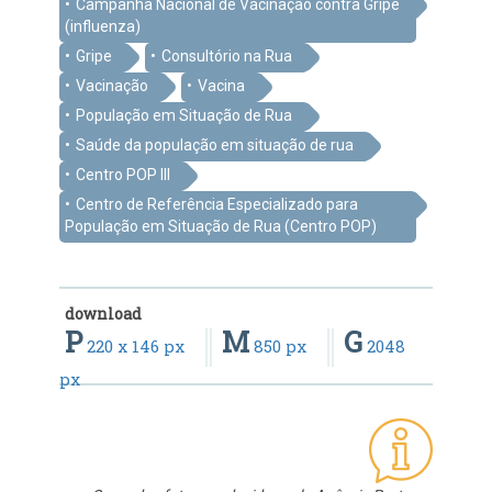
Campanha Nacional de Vacinação contra Gripe
(influenza)
Gripe
Consultório na Rua
Vacinação
Vacina
População em Situação de Rua
Saúde da população em situação de rua
Centro POP III
Centro de Referência Especializado para
População em Situação de Rua (Centro POP)
download
P
M
G
220 x 146 px
850 px
2048
px