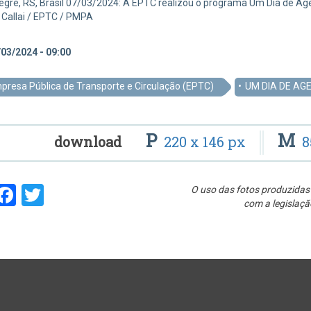
egre, RS, Brasil 07/03/2024: A EPTC realizou o programa Um Dia de Agen
 Callai / EPTC / PMPA
03/2024 - 09:00
presa Pública de Transporte e Circulação (EPTC)
UM DIA DE AG
P
M
download
220 x 146 px
8
hare
Facebook
Twitter
O uso das fotos produzidas 
com a legislaçã