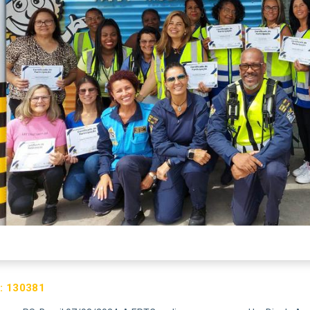
:
130381