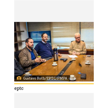
Código:
166794
Porto Alegre, RS, Brasil, 29/6/2026: A previsão do tempo para essa segunda-feira (29) na capital gaúcha, indica sol entre nuvens. Temperatura entre 10ºC e 15ºC. Foto: Alex Rocha/PMPA
Gustavo Roth/EPTC/PMPA
eptc
Código:
166726
Porto Alegre, RS, Brasil, 26/6/2026: A Empresa Pública de Transporte e Circulação (EPTC) recebeu nesta sexta-feira, 26, na sede do órgão gestor do trânsito e transporte de Porto Alegre, representantes dos motoristas de transporte por aplicativo para discutir temas relacionados à segurança viária, à fiscalização e à organização da categoria. Durante o encontro, com a presença do coordenador regional do Movimento Nacional de Motoristas por Aplicativo (Movinmapp) e representantes da sociedade civil, foi formalizada a intenção de criar e manter um cadastro de motoristas de aplicativos em operação na Capital. Foto: Gustavo Roth/EPTC/PMPA