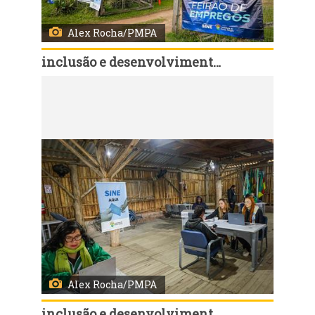
Alex Rocha/PMPA
inclusão e desenvolvimento humano
Código:
166759
Porto Alegre, RS, Brasil, 27/6/2026: O Sine Municipal realizou neste sábado, 27, um Feirão de Empregos com mais de mil vagas em diferentes áreas de atuação, para todos os públicos e idades, com encaminhamento gratuito. O evento foi realizado no CTG Fazendinha Farroupilha, no bairro Lami, região Extremo-Sul da Capital. Foto: Alex Rocha/PMPA
Alex Rocha/PMPA
inclusão e desenvolvimento humano