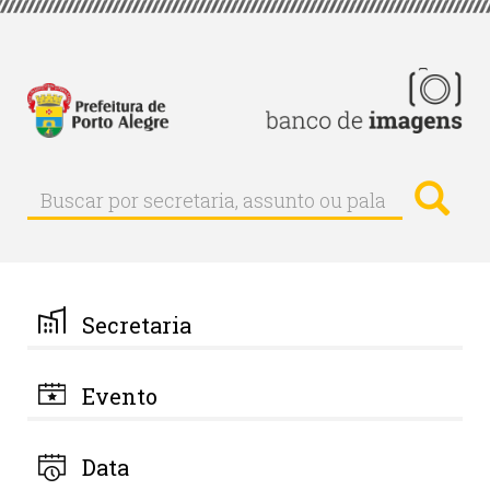
Pular
para
o
conteúdo
principal
Busc
Buscar
Buscar
por
secretaria,
assunto
ou
palavra-
Secretaria
chave
Evento
Data