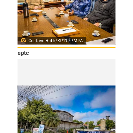
Gustavo Roth/EPTC/PMPA
eptc
Código:
166728
Porto Alegre, RS, Brasil, 26/6/2026: A Empresa Pública de Transporte e Circulação (EPTC) recebeu nesta sexta-feira, 26, na sede do órgão gestor do trânsito e transporte de Porto Alegre, representantes dos motoristas de transporte por aplicativo para discutir temas relacionados à segurança viária, à fiscalização e à organização da categoria. Durante o encontro, com a presença do coordenador regional do Movimento Nacional de Motoristas por Aplicativo (Movinmapp) e representantes da sociedade civil, foi formalizada a intenção de criar e manter um cadastro de motoristas de aplicativos em operação na Capital. Foto: Gustavo Roth/EPTC/PMPA