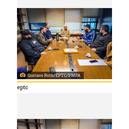
Gustavo Roth/EPTC/PMPA
eptc
Código:
166727
Porto Alegre, RS, Brasil, 26/6/2026: A Empresa Pública de Transporte e Circulação (EPTC) recebeu nesta sexta-feira, 26, na sede do órgão gestor do trânsito e transporte de Porto Alegre, representantes dos motoristas de transporte por aplicativo para discutir temas relacionados à segurança viária, à fiscalização e à organização da categoria. Durante o encontro, com a presença do coordenador regional do Movimento Nacional de Motoristas por Aplicativo (Movinmapp) e representantes da sociedade civil, foi formalizada a intenção de criar e manter um cadastro de motoristas de aplicativos em operação na Capital. Foto: Gustavo Roth/EPTC/PMPA