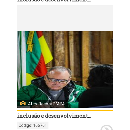
Código:
166756
Porto Alegre, RS, Brasil, 27/6/2026: O Sine Municipal realizou neste sábado, 27, um Feirão de Empregos com mais de mil vagas em diferentes áreas de atuação, para todos os públicos e idades, com encaminhamento gratuito. O evento foi realizado no CTG Fazendinha Farroupilha, no bairro Lami, região Extremo-Sul da Capital. Foto: Alex Rocha/PMPA
Alex Rocha/PMPA
inclusão e desenvolvimento humano
Código:
166761