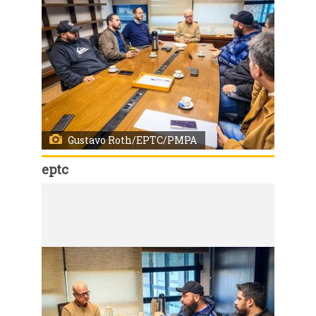
Gustavo Roth/EPTC/PMPA
eptc
Código:
166729
Porto Alegre, RS, Brasil, 26/6/2026: A Empresa Pública de Transporte e Circulação (EPTC) recebeu nesta sexta-feira, 26, na sede do órgão gestor do trânsito e transporte de Porto Alegre, representantes dos motoristas de transporte por aplicativo para discutir temas relacionados à segurança viária, à fiscalização e à organização da categoria. Durante o encontro, com a presença do coordenador regional do Movimento Nacional de Motoristas por Aplicativo (Movinmapp) e representantes da sociedade civil, foi formalizada a intenção de criar e manter um cadastro de motoristas de aplicativos em operação na Capital. Foto: Gustavo Roth/EPTC/PMPA