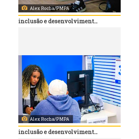
Alex Rocha/PMPA
inclusão e desenvolvimento humano
Código:
166866
Porto Alegre, RS, Brasil, 01º/7/2026: O Sine Municipal promove nesta quarta-feira, 1°, das 8h às 16h, no Espaço de Oportunidades do Centro Histórico (rua Uruguai, 83), um novo mutirão especial com vagas de emprego e grandes oportunidades de qualificação para pessoas com deficiência. A ação reúne 11 empresas e consultorias, ofertando vagas e realizando o recrutando diretamente no local. Foto: Alex Rocha/PMPA
Alex Rocha/PMPA
inclusão e desenvolvimento humano