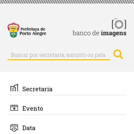
Pular
para
o
conteúdo
principal
Busc
Buscar
Buscar
por
secretaria,
assunto
ou
palavra-
Secretaria
chave
Evento
Data