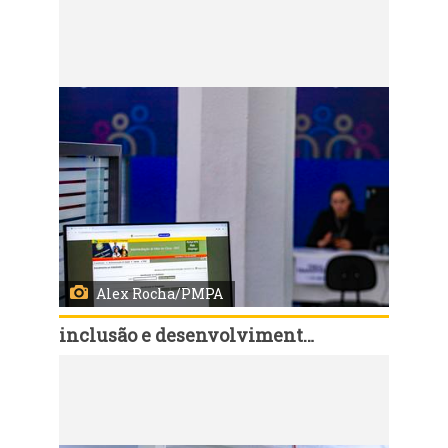
Código:
166867
Porto Alegre, RS, Brasil, 01º/7/2026: O Sine Municipal promove nesta quarta-feira, 1°, das 8h às 16h, no Espaço de Oportunidades do Centro Histórico (rua Uruguai, 83), um novo mutirão especial com vagas de emprego e grandes oportunidades de qualificação para pessoas com deficiência. A ação reúne 11 empresas e consultorias, ofertando vagas e realizando o recrutando diretamente no local. Foto: Alex Rocha/PMPA
Alex Rocha/PMPA
inclusão e desenvolvimento humano
Código:
166864
Porto Alegre, RS, Brasil, 01º/7/2026: O Sine Municipal promove nesta quarta-feira, 1°, das 8h às 16h, no Espaço de Oportunidades do Centro Histórico (rua Uruguai, 83), um novo mutirão especial com vagas de emprego e grandes oportunidades de qualificação para pessoas com deficiência. A ação reúne 11 empresas e consultorias, ofertando vagas e realizando o recrutando diretamente no local. Foto: Alex Rocha/PMPA