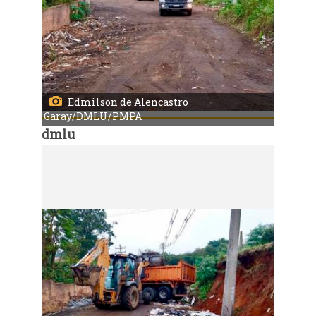
Edmilson de Alencastro
Garay/DMLU/PMPA
dmlu
Código:
166954
Porto Alegre, RS, Brasil, 06/7/2026: Mutirão de limpeza recolheu 37 toneladas de resíduos no Morro Santana. Foto: Edmilson de Alencastro Garay/DMLU/PMPA