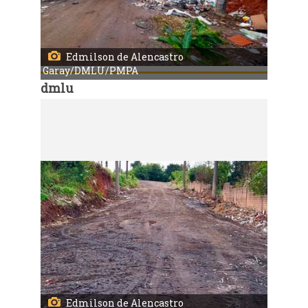
Edmilson de Alencastro
Garay/DMLU/PMPA
dmlu
Código:
166953
Porto Alegre, RS, Brasil, 06/7/2026: Mutirão de limpeza recolheu 37 toneladas de resíduos no Morro Santana. Foto: Edmilson de Alencastro Garay/DMLU/PMPA
Edmilson de Alencastro