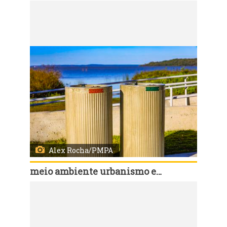
Código:
166957
Porto Alegre, RS, Brasil, 07/7/2026: A Prefeitura de Porto Alegre concluiu a revitalização da Orla do Lami, na Zona Sul da Capital, com a reconstrução de 1.350 metros do calçadão e a implantação de novas estruturas de lazer, acessibilidade e proteção contra eventos climáticos. A entrega da obra foi marcada por uma vistoria nesta terça-feira, 7, conduzida pelo prefeito Sebastião Melo e pelo secretário municipal do Meio Ambiente, Urbanismo e Sustentabilidade (Smamus), Germano Bremm. Foto: Alex Rocha/PMPA
Alex Rocha/PMPA
meio ambiente urbanismo e sustentabilidade
Código:
166956
Porto Alegre, RS, Brasil, 07/7/2026: A Prefeitura de Porto Alegre concluiu a revitalização da Orla do Lami, na Zona Sul da Capital, com a reconstrução de 1.350 metros do calçadão e a implantação de novas estruturas de lazer, acessibilidade e proteção contra eventos climáticos. A entrega da obra foi marcada por uma vistoria nesta terça-feira, 7, conduzida pelo prefeito Sebastião Melo e pelo secretário municipal do Meio Ambiente, Urbanismo e Sustentabilidade (Smamus), Germano Bremm. Foto: Alex Rocha/PMPA