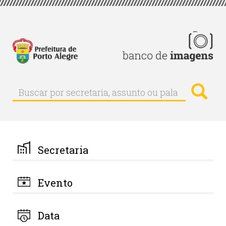
Pular
para
o
conteúdo
principal
Busc
Buscar
Buscar
por
secretaria,
assunto
ou
palavra-
Secretaria
chave
Evento
Data