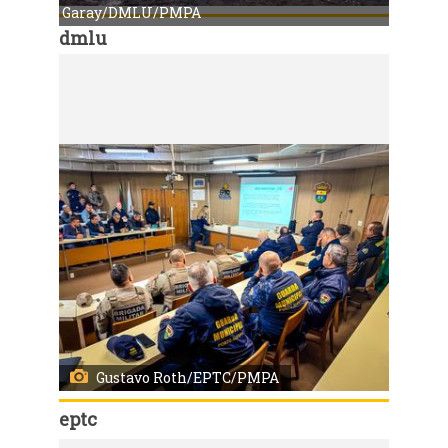
Garay/DMLU/PMPA
dmlu
Código:
166955
Porto Alegre, RS, Brasil, 06/7/2026: Mutirão de limpeza recolheu 37 toneladas de resíduos no Morro Santana. Foto: Edmilson de Alencastro Garay/DMLU/PMPA
Gustavo Roth/EPTC/PMPA
eptc