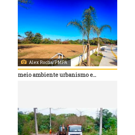
Alex Rocha/PMPA
meio ambiente urbanismo e sustentabilidade
Código:
166971
Porto Alegre, RS, Brasil, 07/7/2026: A Prefeitura de Porto Alegre concluiu a revitalização da Orla do Lami, na Zona Sul da Capital, com a reconstrução de 1.350 metros do calçadão e a implantação de novas estruturas de lazer, acessibilidade e proteção contra eventos climáticos. A entrega da obra foi marcada por uma vistoria nesta terça-feira, 7, conduzida pelo prefeito Sebastião Melo e pelo secretário municipal do Meio Ambiente, Urbanismo e Sustentabilidade (Smamus), Germano Bremm. Foto: Alex Rocha/PMPA