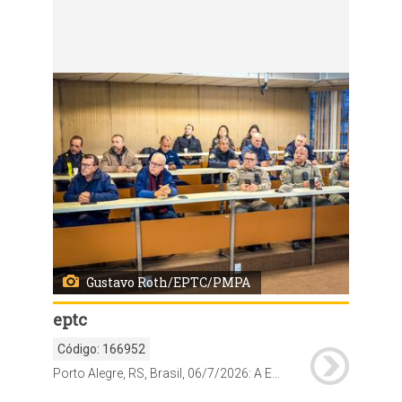
Código:
166951
Porto Alegre, RS, Brasil, 06/7/2026: A Empresa Pública de Transporte e Circulação (EPTC) apresentou, nesta segunda-feira, 5, o esquema especial de trânsito e transporte para minimizar os impactos na mobilidade em razão da Maratona New Balance 42k Porto Alegre 2026. O evento, promovido pela Run Sports Eventos Esportivos, ocorre neste domingo, 12, com largada do pelotão de elite às 6h50, no Monumento ao Expedicionário, no Parque Farroupilha (Redenção). Foto: Gustavo Roth/EPTC/PMPA
Gustavo Roth/EPTC/PMPA
eptc
Código:
166952
Porto Alegre, RS, Brasil, 06/7/2026: A Empresa Pública de Transporte e Circulação (EPTC) apresentou, nesta segunda-feira, 5, o esquema especial de trânsito e transporte para minimizar os impactos na mobilidade em razão da Maratona New Balance 42k Porto Alegre 2026. O evento, promovido pela Run Sports Eventos Esportivos, ocorre neste domingo, 12, com largada do pelotão de elite às 6h50, no Monumento ao Expedicionário, no Parque Farroupilha (Redenção). Foto: Gustavo Roth/EPTC/PMPA