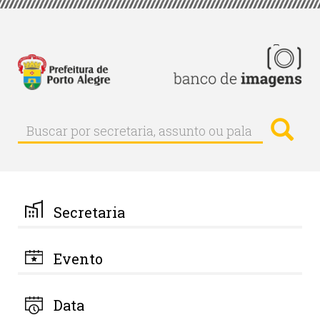
Pular
para
o
conteúdo
principal
Busc
Buscar
Buscar
por
secretaria,
assunto
ou
palavra-
Secretaria
chave
Evento
Data