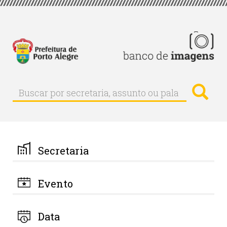
Pular
para
o
conteúdo
principal
Busc
Buscar
Buscar
por
secretaria,
assunto
ou
palavra-
Secretaria
chave
Evento
Data