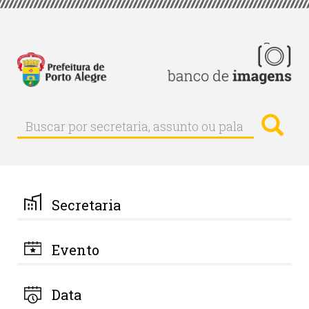
Pular
para
o
conteúdo
principal
Busc
Buscar
Buscar
por
secretaria,
assunto
ou
palavra-
Secretaria
chave
Evento
Data