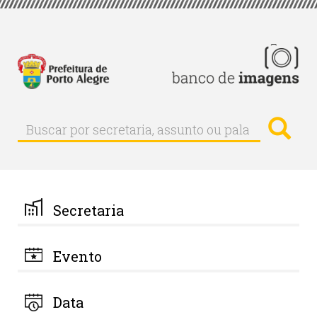
Pular
para
o
conteúdo
principal
Busc
Buscar
Buscar
por
secretaria,
assunto
ou
palavra-
Secretaria
chave
Evento
Data