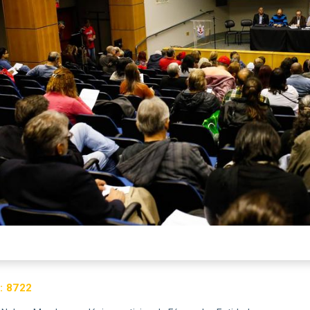
:
8722