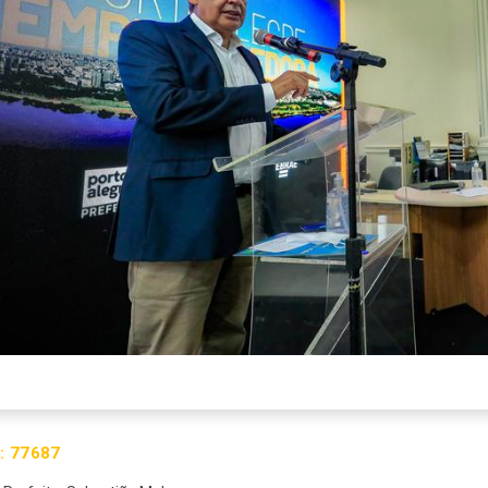
:
77687