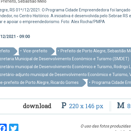
:
Prefeito, Sebastião Melo
egre, RS 01º/12/2021: O Programa Cidade Empreendedora foi lançado na
edor, no Centro Histórico. A iniciativa é desenvolvida pelo Sebrae RS 
var e apoiar o empreendedorismo. Foto: Alex Rocha/PMPA
12/2021 - 09:00
efeito
Vice-prefeito
Prefeito de Porto Alegre, Sebastião M
cretaria Municipal de Desenvolvimento Econômico e Turismo (SMDET)
cretário municipal de Desenvolvimento Econômico e Turismo, Rodrigo 
cretário-adjunto municipal de Desenvolvimento Econômico e Turismo, 
ce-prefeito de Porto Alegre, Ricardo Gomes
Programa Cidade E
P
M
download
220 x 146 px
8
hare
Facebook
Twitter
O uso das fotos produzidas 