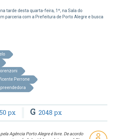
 tarde desta quarta-feira, 1º, na Sala do
em parceria com a Prefeitura de Porto Alegre e busca
elo
Lorenzoni
Vicente Perrone
mpreendedora
G
50 px
2048 px
pela Agência Porto Alegre é livre. De acordo