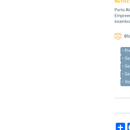
Na foto
Porto Al
Empreend
incenti
01/
Pr
Se
Se
Se
Vi
S